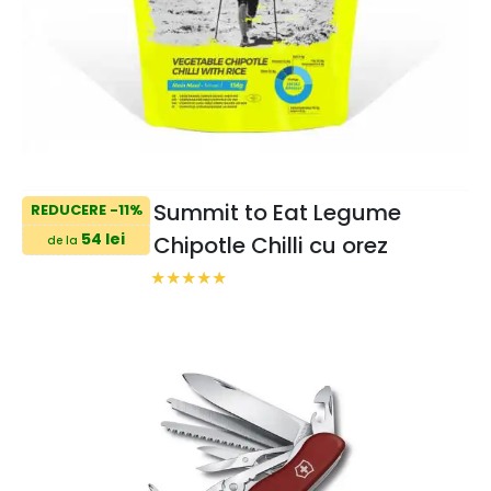
Summit to Eat Legume
REDUCERE -11%
54 lei
Chipotle Chilli cu orez
de la