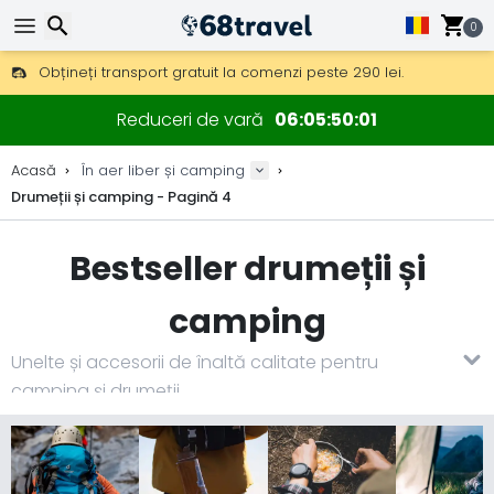
0
Obțineți transport gratuit la comenzi peste 290 lei.
DHL Express peste noapte, de asemenea, disponibil.
Căutare
30 zile pentru retur, 90 zile pentru hărți din lemn și decorațiuni.
Reduceri de vară
06
05
50
00
Cele mai bune prețuri la echipament și accesorii outdoor.
Acasă
În aer liber și camping
Drumeții și camping - Pagină 4
Căutare
Bestseller drumeții și
camping
Unelte și accesorii de înaltă calitate pentru
camping și drumeții.