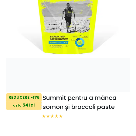
Summit pentru a mânca
REDUCERE -11%
54 lei
somon și broccoli paste
de la