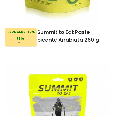
Summit to Eat Paste
REDUCERE -10%
71 lei
picante Arrabiata 260 g
78 lei