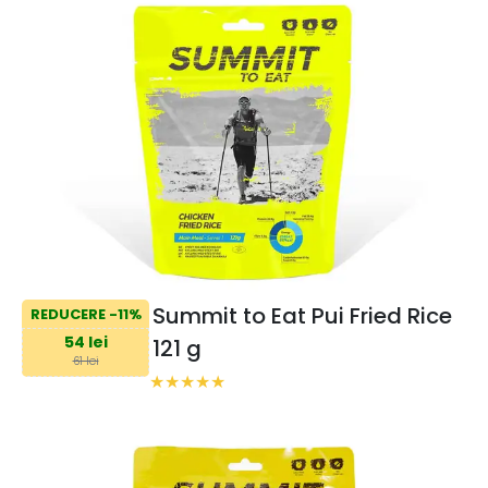
Summit to Eat Pui Fried Rice
REDUCERE -11%
54 lei
121 g
61 lei