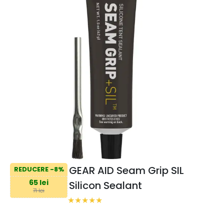
GEAR AID Seam Grip SIL
REDUCERE -8%
65 lei
Silicon Sealant
71 lei