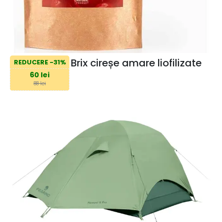
Brix cireșe amare liofilizate
REDUCERE -31%
60 lei
88 lei