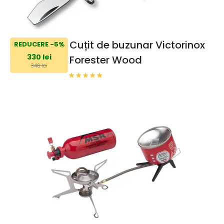
Cuțit de buzunar Victorinox
REDUCERE -5%
330 lei
Forester Wood
346 lei