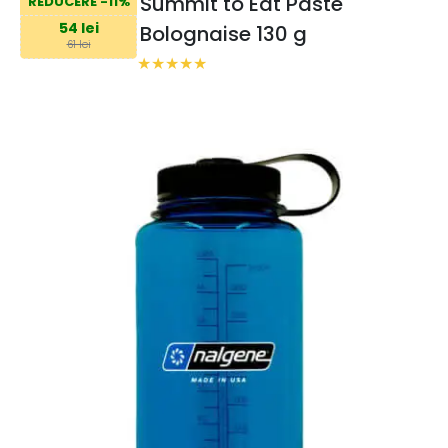
Summit to Eat Paste
REDUCERE -11%
54 lei
Bolognaise 130 g
61 lei