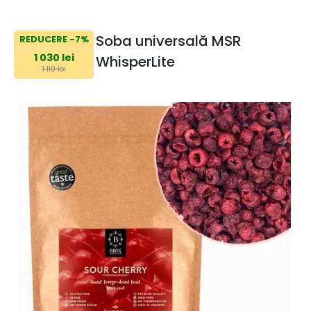
Soba universală MSR
REDUCERE -7%
1 030 lei
WhisperLite
1 110 lei