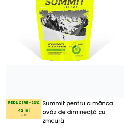
Summit pentru a mânca
REDUCERE -23%
42 lei
ovăz de dimineață cu
54 lei
zmeură