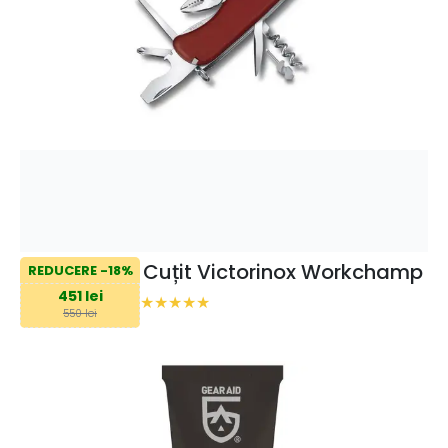
Cuțit Victorinox Workchamp
REDUCERE -18%
451 lei
550 lei