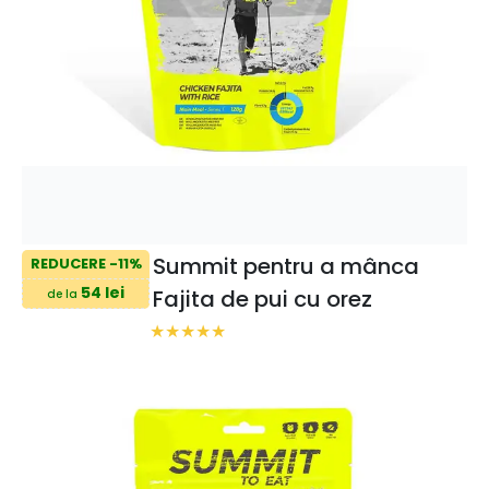
Summit pentru a mânca
REDUCERE -11%
54 lei
Fajita de pui cu orez
de la