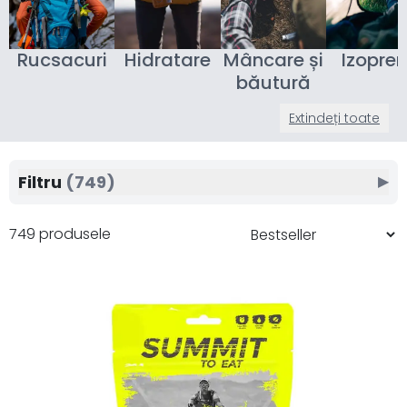
Rucsacuri
Hidratare
Mâncare și
Izopre
băutură
Extindeți toate
Filtru
(749)
▶
749 produsele