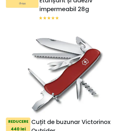
Etanșant și adeziv
71 lei
impermeabil 28g
Cuțit de buzunar Victorinox
REDUCERE
440 lei
Outrider