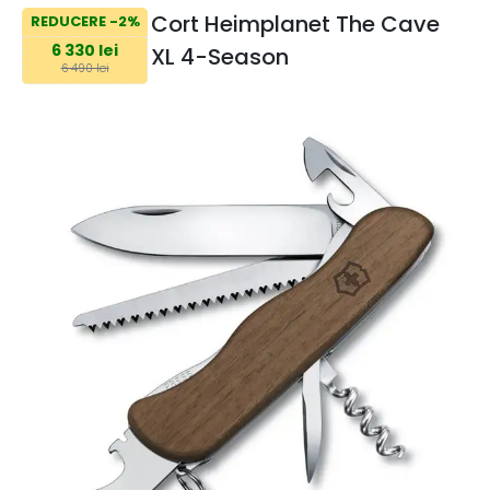
Cort Heimplanet The Cave
REDUCERE -2%
6 330 lei
XL 4-Season
6 490 lei