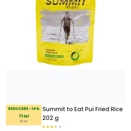
Summit to Eat Pui Fried Rice
REDUCERE -14%
71 lei
202 g
83 lei