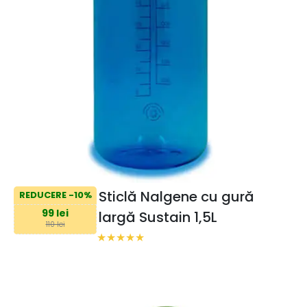
Sticlă Nalgene cu gură
REDUCERE -10%
99 lei
largă Sustain 1,5L
110 lei