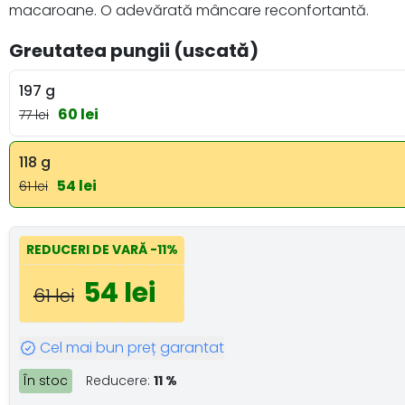
macaroane. O adevărată mâncare reconfortantă.
Greutatea pungii (uscată)
197 g
60 lei
77 lei
118 g
54 lei
61 lei
REDUCERI DE VARĂ
-11%
54 lei
61 lei
Cel mai bun preț garantat
În stoc
Reducere:
11 %