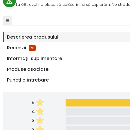
La 68travel ne place să călătorim și să explorăm. Ne strădui
Descrierea produsului
Recenzii
2
Informații suplimentare
Produse asociate
Puneți o întrebare
5
4
3
2