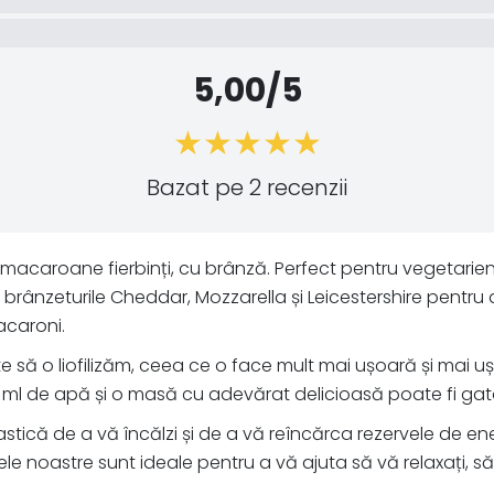
5,00/5
Bazat pe 2 recenzii
macaroane fierbinți, cu brânză. Perfect pentru vegetarie
rânzeturile Cheddar, Mozzarella și Leicestershire pentru 
acaroni.
 să o liofilizăm, ceea ce o face mult mai ușoară și mai u
 ml de apă și o masă cu adevărat delicioasă poate fi gata
stică de a vă încălzi și de a vă reîncărca rezervele de e
e noastre sunt ideale pentru a vă ajuta să vă relaxați, să