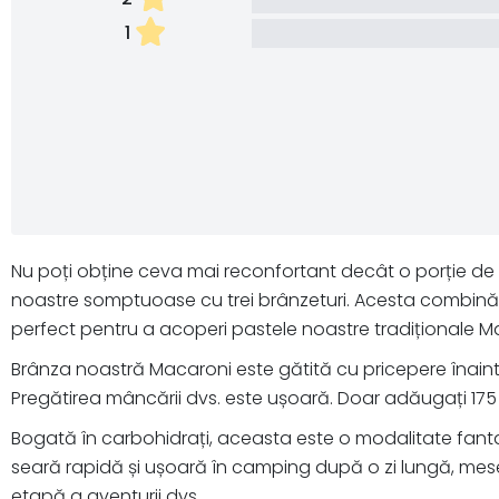
1
Nu poți obține ceva mai reconfortant decât o porție de 
noastre somptuoase cu trei brânzeturi. Acesta combină b
perfect pentru a acoperi pastele noastre tradiționale M
Brânza noastră Macaroni este gătită cu pricepere înainte
Pregătirea mâncării dvs. este ușoară. Doar adăugați 175
Bogată în carbohidrați, aceasta este o modalitate fanta
seară rapidă și ușoară în camping după o zi lungă, mesel
etapă a aventurii dvs.