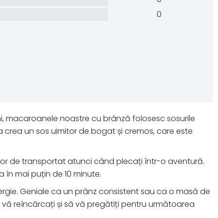
0
ni, macaroanele noastre cu brânză folosesc sosurile
a crea un sos uimitor de bogat și cremos, care este
șor de transportat atunci când plecați într-o aventură.
 în mai puțin de 10 minute.
nergie. Geniale ca un prânz consistent sau ca o masă de
 vă reîncărcați și să vă pregătiți pentru următoarea