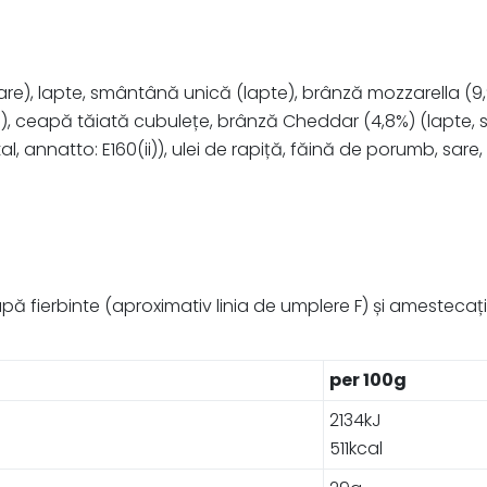
), lapte, smântână unică (lapte), brânză mozzarella (9,9
), ceapă tăiată cubulețe, brânză Cheddar (4,8%) (lapte, s
al, annatto: E160(ii)), ulei de rapiță, făină de porumb, sare
 fierbinte (aproximativ linia de umplere F) și amestecați 
per 100g
2134kJ
511kcal