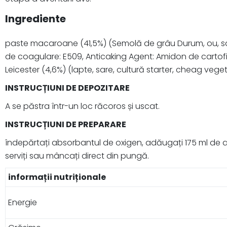
Ingrediente
paste macaroane (41,5%) (Semolă de grâu Durum, ou, sare
de coagulare: E509, Anticaking Agent: Amidon de cartofi
Leicester (4,6%) (lapte, sare, cultură starter, cheag veget
INSTRUCȚIUNI DE DEPOZITARE
A se păstra într-un loc răcoros și uscat.
INSTRUCȚIUNI DE PREPARARE
îndepărtați absorbantul de oxigen, adăugați 175 ml de apă
serviți sau mâncați direct din pungă.
informații nutriționale
Energie