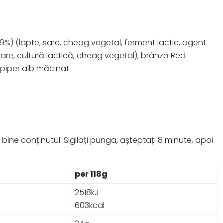
%) (lapte, sare, cheag vegetal, ferment lactic, agent
are, cultură lactică, cheag vegetal), brânză Red
, piper alb măcinat.
bine conținutul. Sigilați punga, așteptați 8 minute, apoi
per 118g
2518kJ
603kcal