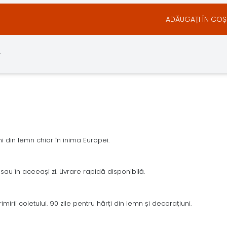
ADĂUGAȚI ÎN COȘ
.
 din lemn chiar în inima Europei.
sau în aceeași zi. Livrare rapidă disponibilă.
irii coletului. 90 zile pentru hărți din lemn și decorațiuni.