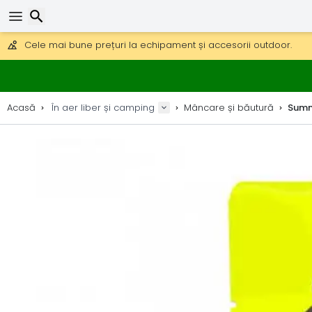
Obțineți transport gratuit la comenzi peste 290 lei.
DHL Express peste noapte, de asemenea, disponibil.
30 zile pentru retur, 90 zile pentru hărți din lemn și decorațiuni.
Cele mai bune prețuri la echipament și accesorii outdoor.
Căutare
Acasă
În aer liber și camping
Mâncare și băutură
Summ