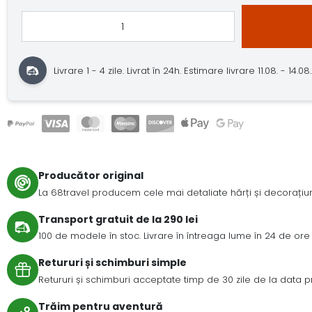
Livrare 1 - 4 zile.
Livrat în 24h.
Estimare livrare 11.08. - 14.08.
Producător original
La 68travel producem cele mai detaliate hărți și decorațiuni
Transport gratuit de la 290 lei
100 de modele în stoc. Livrare în întreaga lume în 24 de ore 
Retururi și schimburi simple
Retururi și schimburi acceptate timp de 30 zile de la data prim
Trăim pentru aventură