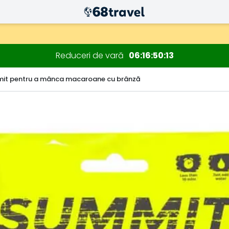
Reduceri de vară
06
16
50
12
it pentru a mânca macaroane cu brânză
Căutare