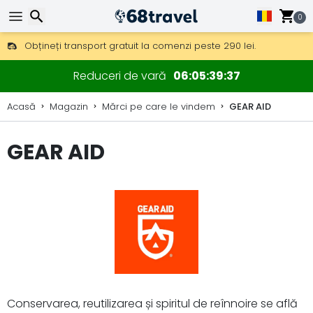
0
Obțineți transport gratuit la comenzi peste 290 lei.
DHL Express peste noapte, de asemenea, disponibil.
Căutare
30 zile pentru retur, 90 zile pentru hărți din lemn și decorațiuni.
Reduceri de vară
06
05
39
37
Acasă
Magazin
Mărci pe care le vindem
GEAR AID
GEAR AID
Căutare
Conservarea, reutilizarea și spiritul de reînnoire se află