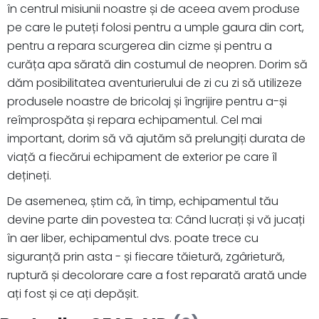
în centrul misiunii noastre și de aceea avem produse
pe care le puteți folosi pentru a umple gaura din cort,
pentru a repara scurgerea din cizme și pentru a
curăța apa sărată din costumul de neopren. Dorim să
dăm posibilitatea aventurierului de zi cu zi să utilizeze
produsele noastre de bricolaj și îngrijire pentru a-și
reîmprospăta și repara echipamentul. Cel mai
important, dorim să vă ajutăm să prelungiți durata de
viață a fiecărui echipament de exterior pe care îl
dețineți.
De asemenea, știm că, în timp, echipamentul tău
devine parte din povestea ta: Când lucrați și vă jucați
în aer liber, echipamentul dvs. poate trece cu
siguranță prin asta - și fiecare tăietură, zgârietură,
ruptură și decolorare care a fost reparată arată unde
ați fost și ce ați depășit.