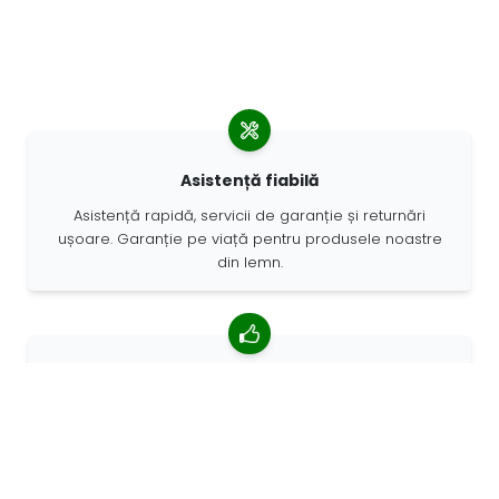
Asistență fiabilă
Asistență rapidă, servicii de garanție și returnări
ușoare. Garanție pe viață pentru produsele noastre
din lemn.
4,85/5 rating mediu
Peste 7400 recenzii de la clienți din întreaga lume. 98%
clienților ne recomandă.