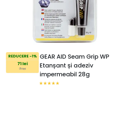
GEAR AID Seam Grip WP
REDUCERE -1%
71 lei
Etanșant și adeziv
71 lei
impermeabil 28g