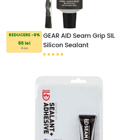
GEAR AID Seam Grip SIL
REDUCERE -8%
65 lei
Silicon Sealant
71 lei