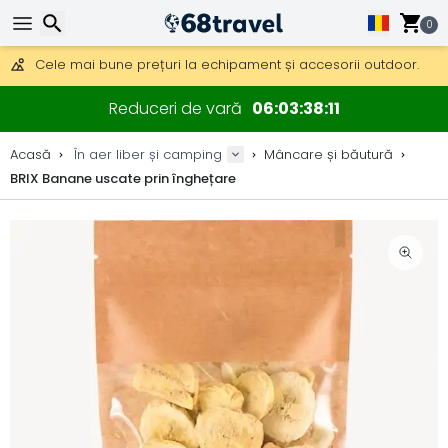
Obțineți transport gratuit la comenzi peste 290 lei.
DHL Express peste noapte, de asemenea, disponibil.
0
30 zile pentru retur, 90 zile pentru hărți din lemn și decorațiuni.
Cele mai bune prețuri la echipament și accesorii outdoor.
Căutare
Reduceri de vară
06
03
38
10
Acasă
În aer liber și camping
Mâncare și băutură
BRIX Banane uscate prin înghețare
Căutare