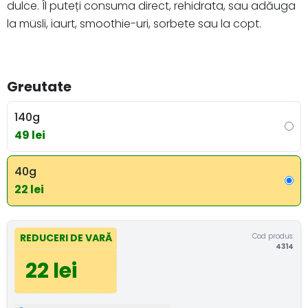
dulce. Îl puteți consuma direct, rehidrata, sau adăuga
la müsli, iaurt, smoothie-uri, sorbete sau la copt.
Greutate
140g
49 lei
40g
22 lei
Cod produs:
REDUCERI DE VARĂ
4314
22 lei