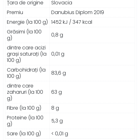
Țara de origine
Slovacia
Premiu
Danubius Diplom 2019
Energie (la 100 g)
1452 kJ / 347 kcal
Grăsimi (la 100
0,8 g
g)
dintre care acizi
grași saturați (la
0,01 g
100 g)
Carbohidrați (la
83,6 g
100 g)
dintre care
zaharuri (la 100
63 g
g)
Fibre (la 100 g)
8 g
Proteine (la 100
5,3 g
g)
Sare (la 100 g)
< 0,01 g