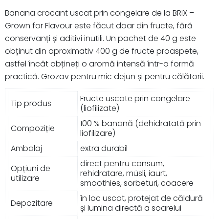
Banana crocant uscat prin congelare de la BRIX –
Grown for Flavour este făcut doar din fructe, fără
conservanți și aditivi inutili. Un pachet de 40 g este
obținut din aproximativ 400 g de fructe proaspete,
astfel încât obțineți o aromă intensă într-o formă
practică. Grozav pentru mic dejun și pentru călătorii.
Fructe uscate prin congelare
Tip produs
(liofilizate)
100 % banană (dehidratată prin
Compoziție
liofilizare)
Ambalaj
extra durabil
direct pentru consum,
Opțiuni de
rehidratare, müsli, iaurt,
utilizare
smoothies, sorbeturi, coacere
în loc uscat, protejat de căldură
Depozitare
și lumina directă a soarelui