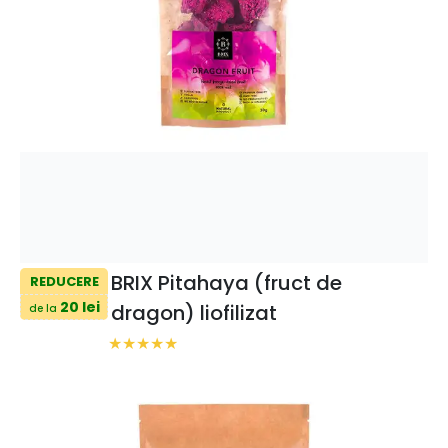
BRIX Pitahaya (fruct de
REDUCERE
20 lei
dragon) liofilizat
de la