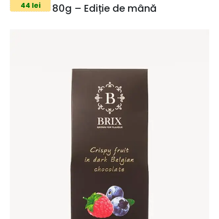
44 lei
80g – Ediție de mână