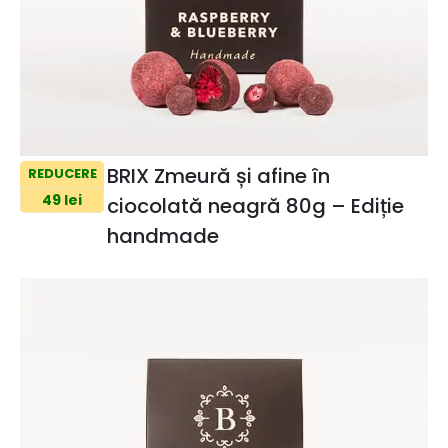
BRIX Zmeură și afine în
REDUCERE
49 lei
ciocolată neagră 80g – Ediție
handmade