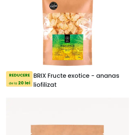
BRIX Fructe exotice - ananas
REDUCERE
20 lei
liofilizat
de la