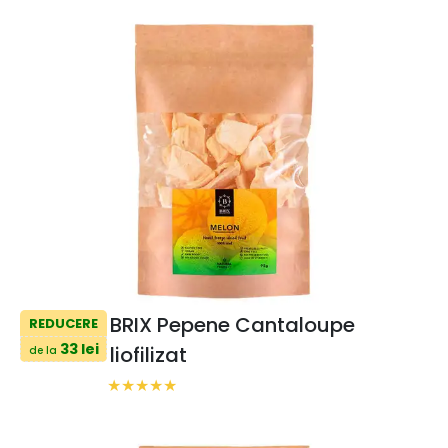
BRIX Pepene Cantaloupe
REDUCERE
33 lei
liofilizat
de la