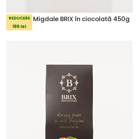
Migdale BRIX în ciocolată 450g
REDUCERE
165 lei