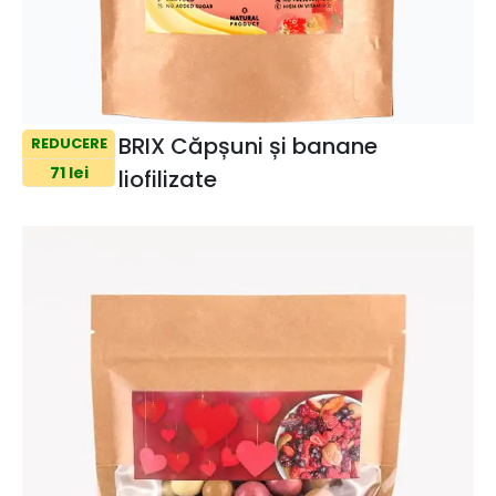
BRIX Căpșuni și banane
REDUCERE
71 lei
liofilizate