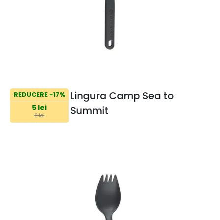
Lingura Camp Sea to
REDUCERE -17%
5 lei
Summit
6 lei