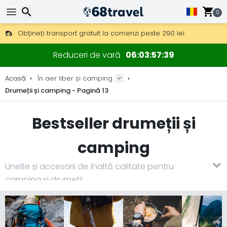
0
Obțineți transport gratuit la comenzi peste 290 lei.
DHL Express peste noapte, de asemenea, disponibil.
Căutare
30 zile pentru retur, 90 zile pentru hărți din lemn și decorațiuni.
Reduceri de vară
06
03
57
37
Cele mai bune prețuri la echipament și accesorii outdoor.
Acasă
În aer liber și camping
Drumeții și camping - Pagină 13
Căutare
Bestseller drumeții și
camping
Unelte și accesorii de înaltă calitate pentru
camping și drumeții.