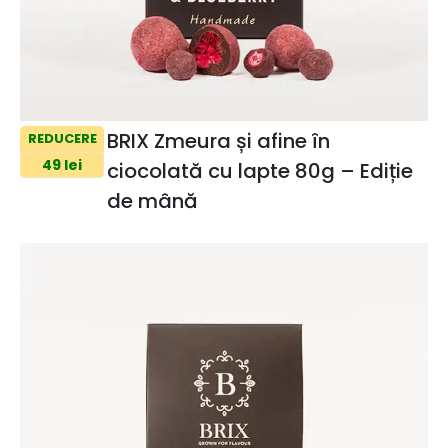
BRIX Zmeura și afine în
REDUCERE
49 lei
ciocolată cu lapte 80g – Ediție
de mână