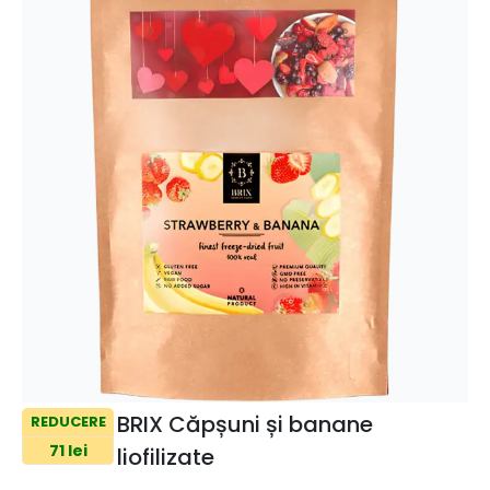
BRIX Căpșuni și banane
REDUCERE
71 lei
liofilizate