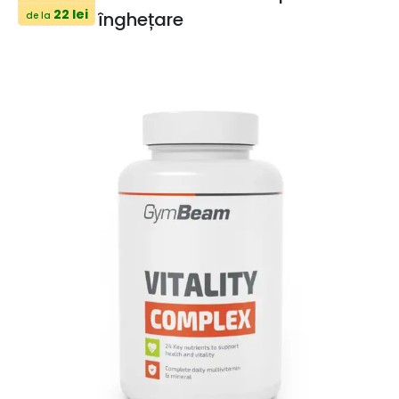
22 lei
înghețare
de la