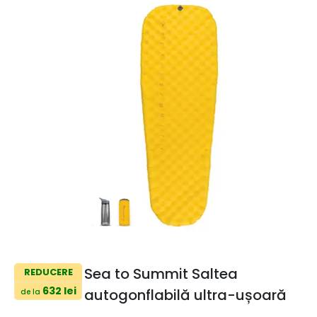
Sea to Summit Saltea
REDUCERE
632 lei
autogonflabilă ultra-ușoară
de la