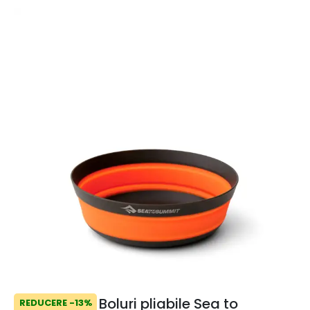
Boluri pliabile Sea to
REDUCERE -13%