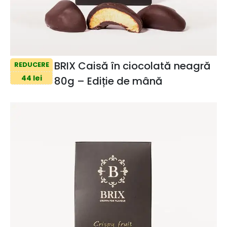
BRIX Caisă în ciocolată neagră
REDUCERE
44 lei
80g – Ediție de mână