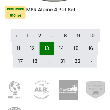
MSR Alpine 4 Pot Set
REDUCERE
610 lei
‹
1
2
...
8
9
10
11
12
13
14
15
16
17
18
...
31
32
›