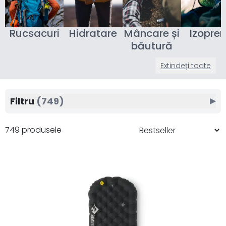
Rucsacuri
Hidratare
Mâncare și
Izopre
băutură
Extindeți toate
Filtru
(749)
▶
749 produsele