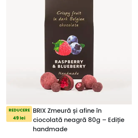
BRIX Zmeură și afine în
REDUCERE
49 lei
ciocolată neagră 80g – Ediție
handmade