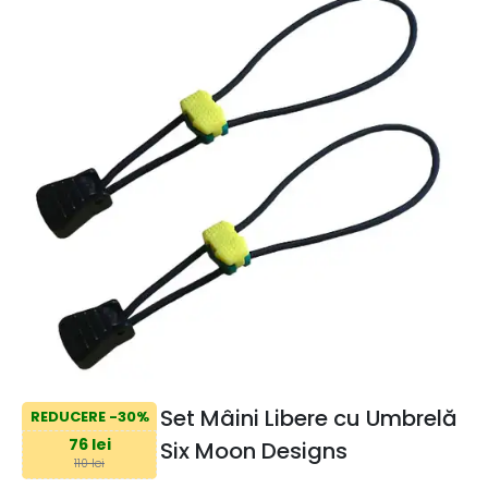
Set Mâini Libere cu Umbrelă
REDUCERE -30%
76 lei
Six Moon Designs
110 lei