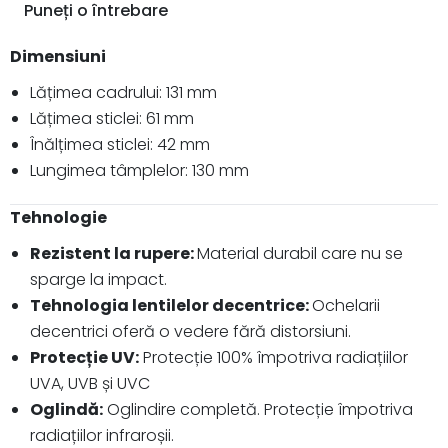
Puneți o întrebare
Dimensiuni
Lățimea cadrului: 131 mm
Lățimea sticlei: 61 mm
Înălțimea sticlei: 42 mm
Lungimea tâmplelor: 130 mm
Tehnologie
Rezistent la rupere:
Material durabil care nu se
sparge la impact.
Tehnologia lentilelor decentrice:
Ochelarii
decentrici oferă o vedere fără distorsiuni.
Protecție UV:
Protecție 100% împotriva radiațiilor
UVA, UVB și UVC
Oglindă:
Oglindire completă. Protecție împotriva
radiațiilor infraroșii.