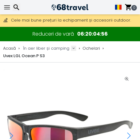
Obțineți transport gratuit la comenzi peste 290 lei.
DHL Express peste noapte, de asemenea, disponibil.
0
30 zile pentru retur, 90 zile pentru hărți din lemn și decorațiuni.
Cele mai bune prețuri la echipament și accesorii outdoor.
Căutare
Reduceri de vară
06
20
04
56
Acasă
În aer liber și camping
Ochelari
Uvex LGL Ocean P S3
Căutare