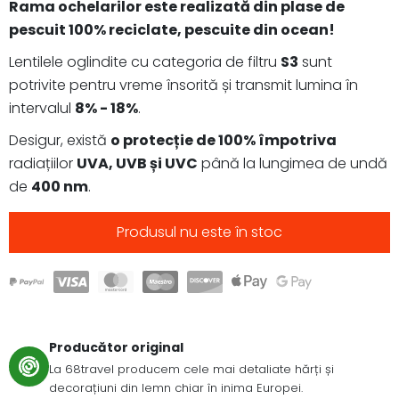
Rama ochelarilor este realizată din plase de
pescuit 100% reciclate, pescuite din ocean!
Lentilele oglindite cu categoria de filtru
S3
sunt
potrivite pentru vreme însorită și transmit lumina în
intervalul
8% - 18%
.
Desigur, există
o protecție de 100% împotriva
radiațiilor
UVA, UVB și UVC
până la lungimea de undă
de
400 nm
.
Produsul nu este în stoc
Producător original
La 68travel producem cele mai detaliate hărți și
decorațiuni din lemn chiar în inima Europei.