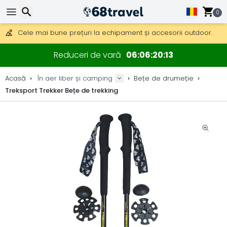
Obțineți transport gratuit la comenzi peste 290 lei.
DHL Express peste noapte, de asemenea, disponibil.
0
30 zile pentru retur, 90 zile pentru hărți din lemn și decorațiuni.
Cele mai bune prețuri la echipament și accesorii outdoor.
Căutare
Reduceri de vară
06
06
20
13
Acasă
În aer liber și camping
Bețe de drumeție
Treksport Trekker Bețe de trekking
Căutare