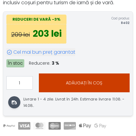
inclusiv coșuri pentru turism de iarnă și de vară.
Cod produs:
REDUCERI DE VARĂ -3%
8402
203 lei
209 lei
Cel mai bun preț garantat
În stoc
Reducere:
3 %
ADĂUGAȚI ÎN COȘ
Livrare 1 - 4 zile. Livrat în 24h. Estimare livrare 11.08. -
14.08..