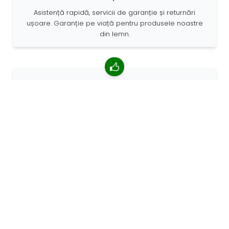
Asistență rapidă, servicii de garanție și returnări
ușoare. Garanție pe viață pentru produsele noastre
din lemn.
4,85/5 rating mediu
Peste 7400 recenzii de la clienți din întreaga lume. 98%
clienților ne recomandă.
Comenzi personalizate
68travel este un producător original, ceea ce
înseamnă că putem crea rapid comenzi personalizate.