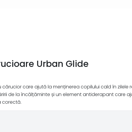
rucioare Urban Glide
cărucior care ajută la menținerea copilului cald în zilele 
rii de la încălțăminte și un element antiderapant care aj
a corectă.