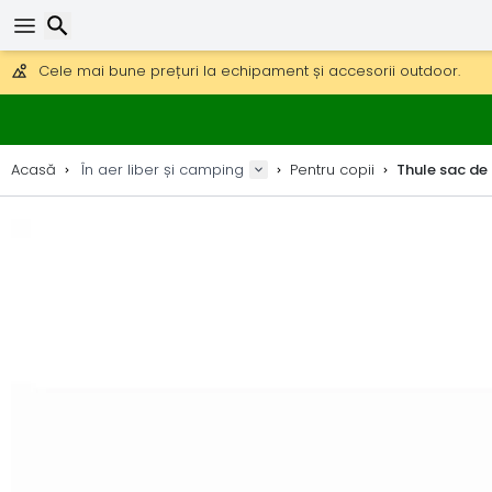
Obțineți transport gratuit la comenzi peste 290 lei.
DHL Express peste noapte, de asemenea, disponibil.
30 zile pentru retur, 90 zile pentru hărți din lemn și decorațiuni.
Cele mai bune prețuri la echipament și accesorii outdoor.
Căutare
Acasă
În aer liber și camping
Pentru copii
Thule sac de