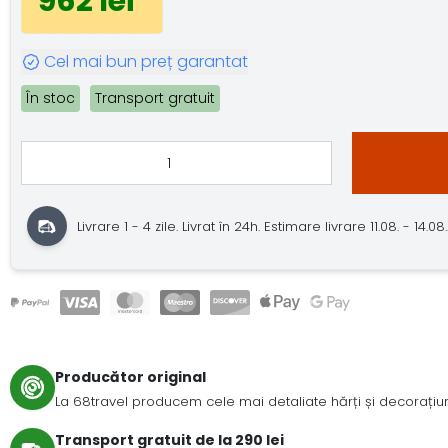
962 lei
Cel mai bun preț garantat
În stoc
Transport gratuit
Livrare 1 - 4 zile. Livrat în 24h. Estimare livrare 11.08. - 14.08.
Producător original
La 68travel producem cele mai detaliate hărți și decorațiuni
Transport gratuit de la 290 lei