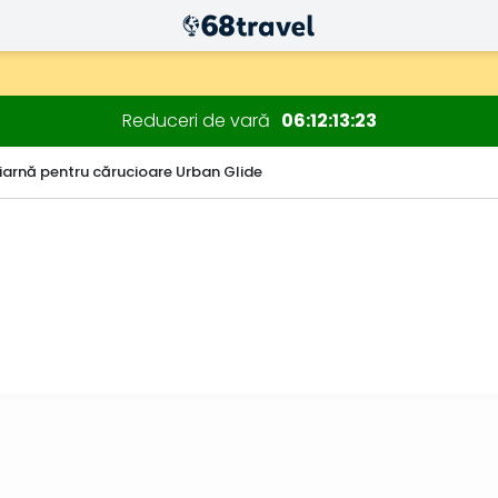
Reduceri de vară
06
12
13
22
 iarnă pentru cărucioare Urban Glide
Căutare