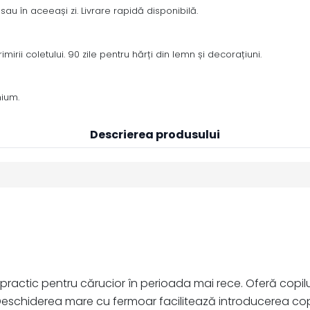
sau în aceeași zi. Livrare rapidă disponibilă.
irii coletului. 90 zile pentru hărți din lemn și decorațiuni.
mium.
Descrierea produsului
ractic pentru cărucior în perioada mai rece. Oferă copilu
schiderea mare cu fermoar facilitează introducerea copilu