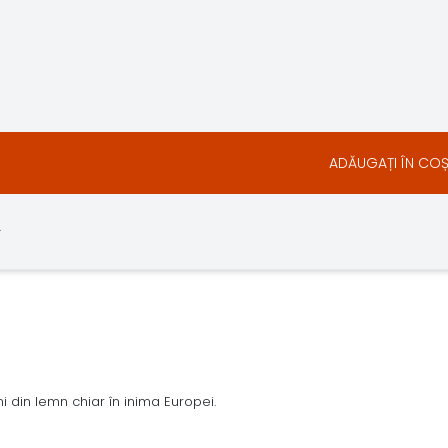
ADĂUGAȚI ÎN CO
.
 din lemn chiar în inima Europei.