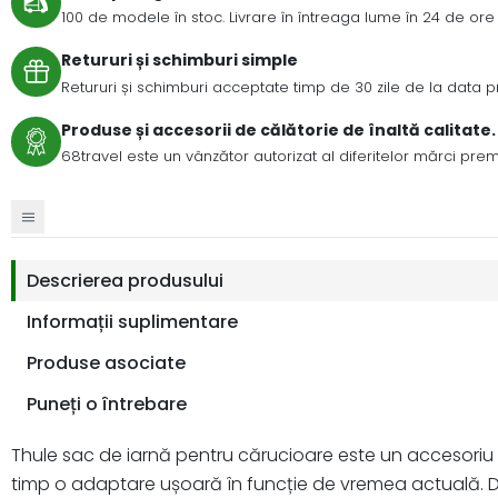
100 de modele în stoc. Livrare în întreaga lume în 24 de ore 
Retururi și schimburi simple
Retururi și schimburi acceptate timp de 30 zile de la data prim
Produse și accesorii de călătorie de înaltă calitate.
68travel este un vânzător autorizat al diferitelor mărci pre
Descrierea produsului
Informații suplimentare
Produse asociate
Puneți o întrebare
Thule sac de iarnă pentru cărucioare este un accesoriu p
timp o adaptare ușoară în funcție de vremea actuală. De