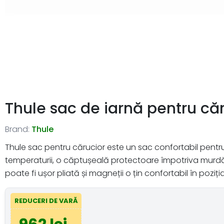
Thule sac de iarnă pentru că
Brand:
Thule
Thule sac pentru cărucior este un sac confortabil pentru 
temperaturii, o căptușeală protectoare împotriva murdări
poate fi ușor pliată și magneții o țin confortabil în poziți
REDUCERI DE VARĂ