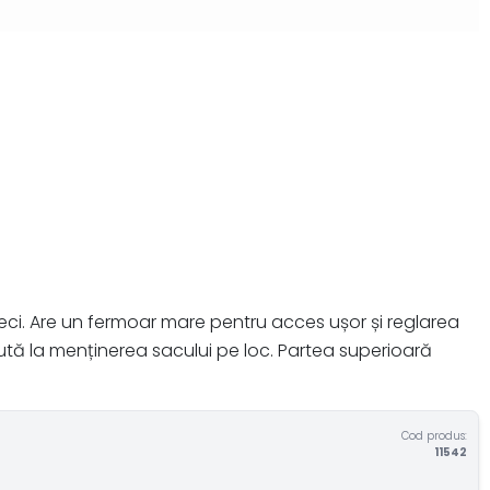
reci. Are un fermoar mare pentru acces ușor și reglarea
ută la menținerea sacului pe loc. Partea superioară
Cod produs:
11542