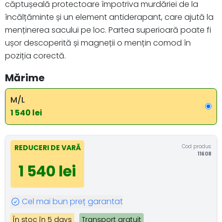
căptușeală protectoare împotriva murdăriei de la
încălțăminte și un element antiderapant, care ajută la
menținerea sacului pe loc. Partea superioară poate fi
ușor descoperită și magneții o mențin comod în
poziția corectă.
Mărime
M/L
1 540 lei
Cod produs:
REDUCERI DE VARĂ
11608
1 540 lei
Cel mai bun preț garantat
În stoc în 5 days
Transport gratuit