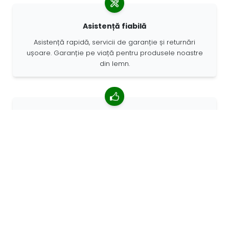
Asistență fiabilă
Asistență rapidă, servicii de garanție și returnări
ușoare. Garanție pe viață pentru produsele noastre
din lemn.
4,85/5 rating mediu
Peste 7400 recenzii de la clienți din întreaga lume. 98%
clienților ne recomandă.
Comenzi personalizate
68travel este un producător original, ceea ce
înseamnă că putem crea rapid comenzi personalizate.