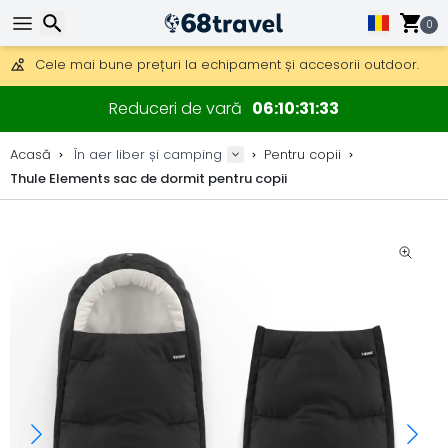
Obțineți transport gratuit la comenzi peste 290 lei.
DHL Express peste noapte, de asemenea, disponibil.
0
30 zile pentru retur, 90 zile pentru hărți din lemn și decorațiuni.
Cele mai bune prețuri la echipament și accesorii outdoor.
Căutare
Reduceri de vară
06
10
31
33
Acasă
În aer liber și camping
Pentru copii
Thule Elements sac de dormit pentru copii
Căutare