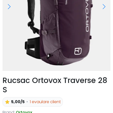
Rucsac Ortovox Traverse 28
S
5,00/5
1 evaulare client
Brand:
Ortovox