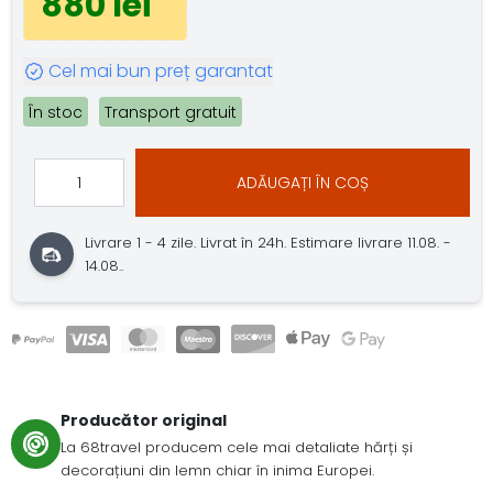
880 lei
Cel mai bun preț garantat
În stoc
Transport gratuit
ADĂUGAȚI ÎN COȘ
Livrare 1 - 4 zile.
Livrat în 24h.
Estimare livrare 11.08. -
14.08..
Producător original
La 68travel producem cele mai detaliate hărți și
decorațiuni din lemn chiar în inima Europei.