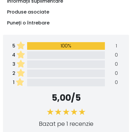
Informații suplimentare
Produse asociate
Puneți o întrebare
5
100%
1
4
0
3
0
2
0
1
0
5,00/5
Bazat pe 1 recenzie