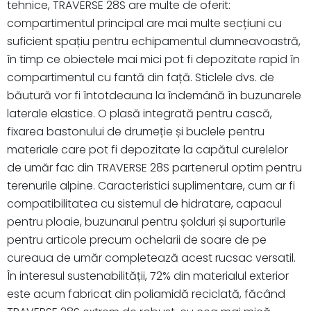
tehnice, TRAVERSE 28S are multe de oferit:
compartimentul principal are mai multe secțiuni cu
suficient spațiu pentru echipamentul dumneavoastră,
în timp ce obiectele mai mici pot fi depozitate rapid în
compartimentul cu fantă din față. Sticlele dvs. de
băutură vor fi întotdeauna la îndemână în buzunarele
laterale elastice. O plasă integrată pentru cască,
fixarea bastonului de drumeție și buclele pentru
materiale care pot fi depozitate la capătul curelelor
de umăr fac din TRAVERSE 28S partenerul optim pentru
terenurile alpine. Caracteristici suplimentare, cum ar fi
compatibilitatea cu sistemul de hidratare, capacul
pentru ploaie, buzunarul pentru șolduri și suporturile
pentru articole precum ochelarii de soare de pe
cureaua de umăr completează acest rucsac versatil.
În interesul sustenabilității, 72% din materialul exterior
este acum fabricat din poliamidă reciclată, făcând