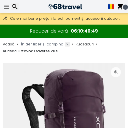
0
Obțineți transport gratuit la comenzi peste 290 lei.
DHL Express peste noapte, de asemenea, disponibil.
Căutare
30 zile pentru retur, 90 zile pentru hărți din lemn și decorațiuni.
Reduceri de vară
06
10
40
48
Cele mai bune prețuri la echipament și accesorii outdoor.
Acasă
În aer liber și camping
Rucsacuri
Rucsac Ortovox Traverse 28 S
Căutare