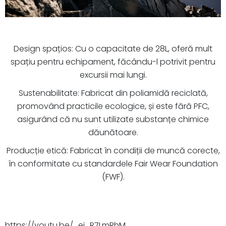
Design spațios: Cu o capacitate de 28L, oferă mult
spațiu pentru echipament, făcându-l potrivit pentru
excursii mai lungi.
Sustenabilitate: Fabricat din poliamidă reciclată,
promovând practicile ecologice, și este fără PFC,
asigurând că nu sunt utilizate substanțe chimice
dăunătoare.
Producție etică: Fabricat în condiții de muncă corecte,
în conformitate cu standardele Fair Wear Foundation
(FWF).
https://youtu.be/_ei_R7LmRhM