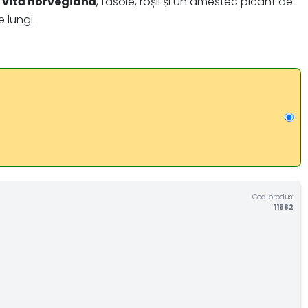
 vită norvegiană
, fasole, roșii și un amestec picant de
 lungi.
Cod produs:
11582