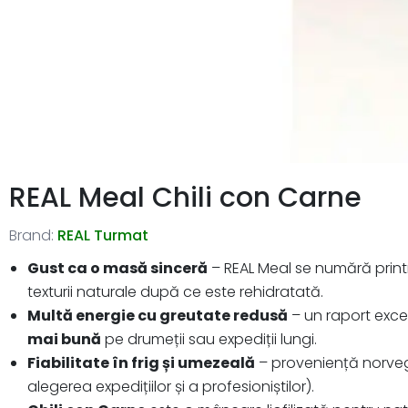
REAL Meal Chili con Carne
Brand:
REAL Turmat
Gust ca o masă sinceră
– REAL Meal se numără printre
texturii naturale după ce este rehidratată.
Multă energie cu greutate redusă
– un raport exce
mai bună
pe drumeții sau expediții lungi.
Fiabilitate în frig și umezeală
– proveniență norvegia
alegerea expedițiilor și a profesioniștilor).