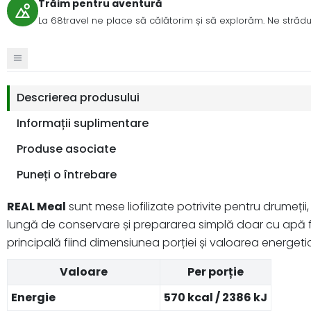
Trăim pentru aventură
La 68travel ne place să călătorim și să explorăm. Ne strădui
Descrierea produsului
Informații suplimentare
Produse asociate
Puneți o întrebare
REAL Meal
sunt mese liofilizate potrivite pentru drumeții
lungă de conservare și prepararea simplă doar cu apă fier
principală fiind dimensiunea porției și valoarea energeti
Valoare
Per porție
Energie
570 kcal / 2386 kJ