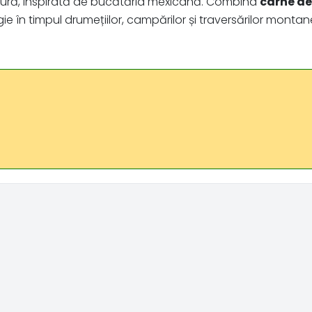
atură, inspirată de bucătăria mexicană. Combina
carne de
gie în timpul drumețiilor, campărilor și traversărilor montane