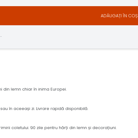
ADĂUGAȚI ÎN COȘ
.
 din lemn chiar în inima Europei.
sau în aceeași zi. Livrare rapidă disponibilă.
irii coletului. 90 zile pentru hărți din lemn și decorațiuni.