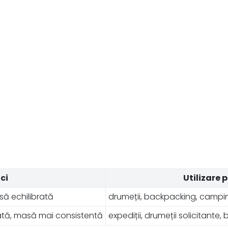
ci
Utilizare p
să echilibrată
drumeții, backpacking, camping
cată, masă mai consistentă
expediții, drumeții solicitante, 