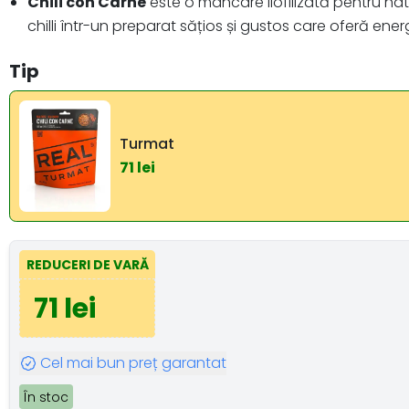
Chili con Carne
este o mâncare liofilizată pentru n
chilli într-un preparat sățios și gustos care oferă ener
Tip
Turmat
71 lei
REDUCERI DE VARĂ
71 lei
Cel mai bun preț garantat
În stoc