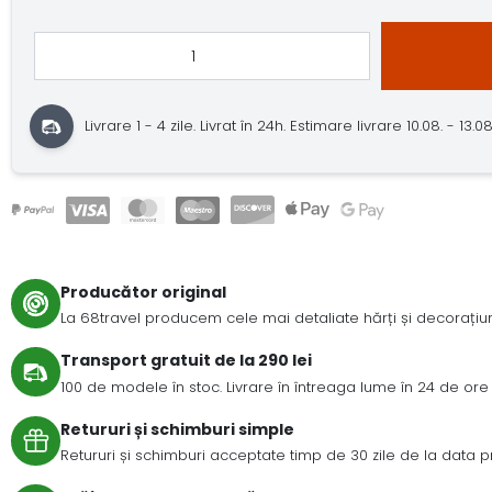
Livrare 1 - 4 zile.
Livrat în 24h.
Estimare livrare 10.08. - 13.08.
Producător original
La 68travel producem cele mai detaliate hărți și decorațiuni
Transport gratuit de la 290 lei
100 de modele în stoc. Livrare în întreaga lume în 24 de ore 
Retururi și schimburi simple
Retururi și schimburi acceptate timp de 30 zile de la data prim