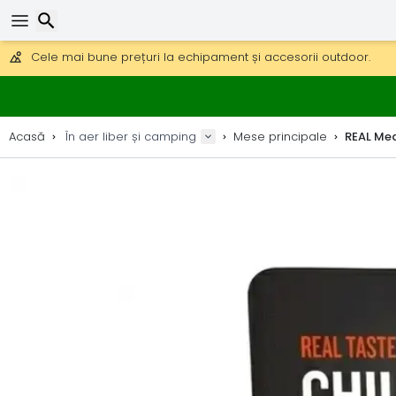
Obțineți transport gratuit la comenzi peste 290 lei.
DHL Express peste noapte, de asemenea, disponibil.
30 zile pentru retur, 90 zile pentru hărți din lemn și decorațiuni.
Cele mai bune prețuri la echipament și accesorii outdoor.
Căutare
Acasă
În aer liber și camping
Mese principale
REAL Mea