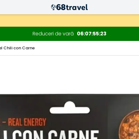
Reduceri de vară
06
07
55
21
l Chili con Carne
Căutare