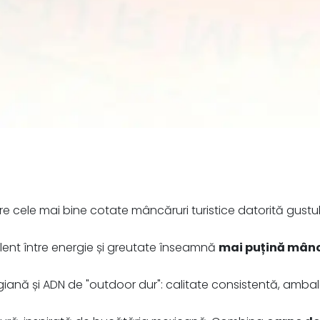
 cele mai bine cotate mâncăruri turistice datorită gustului 
lent între energie și greutate înseamnă
mai puțină mânc
nă și ADN de "outdoor dur": calitate consistentă, ambalaj s