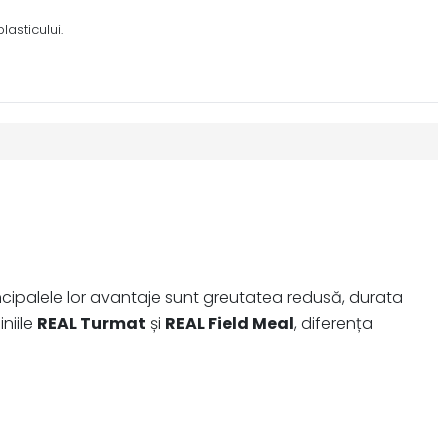
asticului.
Principalele lor avantaje sunt greutatea redusă, durata
niile
REAL Turmat
și
REAL Field Meal
, diferența