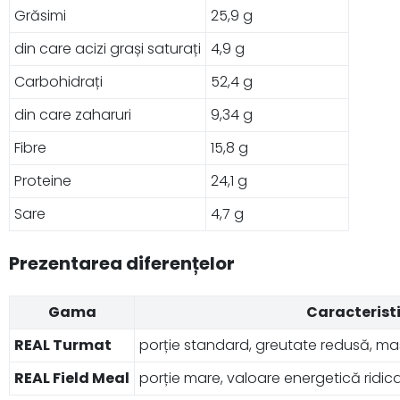
Grăsimi
25,9 g
din care acizi grași saturați
4,9 g
Carbohidrați
52,4 g
din care zaharuri
9,34 g
Fibre
15,8 g
Proteine
24,1 g
Sare
4,7 g
Prezentarea diferențelor
Gama
Caracteristi
REAL Turmat
porție standard, greutate redusă, ma
REAL Field Meal
porție mare, valoare energetică ridi