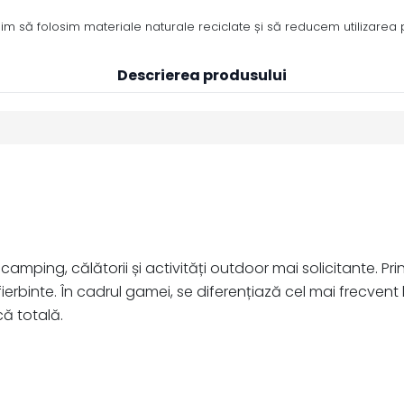
m să folosim materiale naturale reciclate și să reducem utilizarea pl
Descrierea produsului
, camping, călătorii și activități outdoor mai solicitante. 
binte. În cadrul gamei, se diferențiază cel mai frecvent li
că totală.