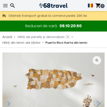
0
Obțineți transport gratuit la comenzi peste 290 lei.
DHL Express peste noapte, de asemenea, disponibil.
Căutare
30 zile pentru retur, 90 zile pentru hărți din lemn și decorațiuni.
Reduceri de vară
06
10
20
50
Producător original de hărți și decorațiuni.
Acasă
Hărți de perete și decorațiuni
Hărți din lemn ale țărilor
Puerto Rico Harta din lemn
Căutare