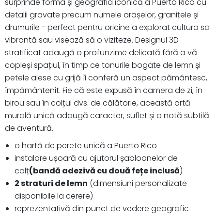
surprinde forma și geografia iconică a Puerto Rico cu
detalii gravate precum numele orașelor, granițele și
drumurile - perfect pentru oricine a explorat cultura sa
vibrantă sau visează să o viziteze. Designul 3D
stratificat adaugă o profunzime delicată fără a vă
copleși spațiul, în timp ce tonurile bogate de lemn și
petele alese cu grijă îi conferă un aspect pământesc,
împământenit. Fie că este expusă în camera de zi, în
birou sau în colțul dvs. de călătorie, această artă
murală unică adaugă caracter, suflet și o notă subtilă
de aventură.
o hartă de perete unică a Puerto Rico
instalare ușoară cu ajutorul șabloanelor de
colț
(bandă adezivă cu două fețe inclusă
)
2 straturi de lemn
(dimensiuni personalizate
disponibile la cerere)
reprezentativă din punct de vedere geografic