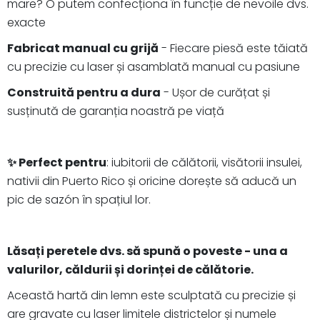
mare? O putem confecționa în funcție de nevoile dvs.
exacte
Fabricat manual cu grijă
- Fiecare piesă este tăiată
cu precizie cu laser și asamblată manual cu pasiune
Construită pentru a dura
- Ușor de curățat și
susținută de garanția noastră pe viață
✨ Perfect pentru
: iubitorii de călătorii, visătorii insulei,
nativii din Puerto Rico și oricine dorește să aducă un
pic de sazón în spațiul lor.
Lăsați peretele dvs. să spună o poveste - una a
valurilor, căldurii și dorinței de călătorie.
Această hartă din lemn este sculptată cu precizie și
are gravate cu laser limitele districtelor și numele