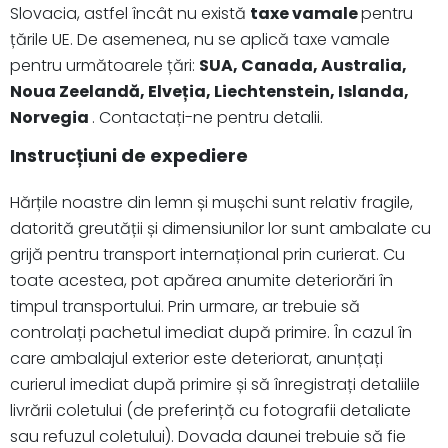
Slovacia, astfel încât nu există
taxe vamale
pentru
țările UE. De asemenea, nu se aplică taxe vamale
pentru următoarele țări:
SUA, Canada, Australia,
Noua Zeelandă, Elveția, Liechtenstein, Islanda,
Norvegia
. Contactați-ne pentru detalii.
Instrucțiuni de expediere
Hărțile noastre din lemn și mușchi sunt relativ fragile,
datorită greutății și dimensiunilor lor sunt ambalate cu
grijă pentru transport internațional prin curierat. Cu
toate acestea, pot apărea anumite deteriorări în
timpul transportului. Prin urmare, ar trebuie să
controlați pachetul imediat după primire. În cazul în
care ambalajul exterior este deteriorat, anunțați
curierul imediat după primire și să înregistrați detaliile
livrării coletului (de preferință cu fotografii detaliate
sau refuzul coletului). Dovada daunei trebuie să fie