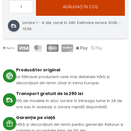
ADĂUGAȚI ÎN COȘ
Livrare 1 - 4 zile.
Livrat în 24h.
Estimare livrare 10.08. -
13.08..
Producător original
La 68travel producem cele mai detaliate hărți și
decorațiuni din lemn chiar în inima Europei.
Transport gratuit de la 290 lei
100 de modele în stoc. Livrare în întreaga lume în 24 de
ore sau în aceeași zi. Livrare rapidă disponibilă.
Garanție pe viață
Hărți și decorațiuni din lemn pentru generații. Retururi și
schimburi acceptate timp de 90 zile.