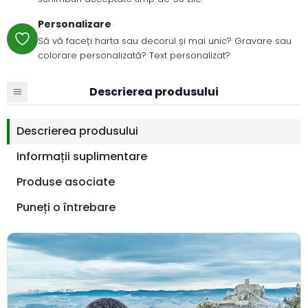
Personalizare
Să vă faceți harta sau decorul și mai unic? Gravare sau
colorare personalizată? Text personalizat?
Descrierea produsului
Descrierea produsului
Informații suplimentare
Produse asociate
Puneți o întrebare