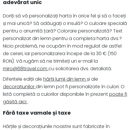
adevărat unic
Doriți să vă personalizați harta în orice fel și să o faceți
și mai unică? Să adăugați o insulă? O culoare specială
pentru o anumită țară? Colorare personalizată? Text
personalizat din lemn pentru a completa harta dvs.?
Nicio problemă, ne ocupăm în mod regulat de astfel
de cereri, iar personalizarea începe de la 30 € (150
RON). Vă rugăm să ne trimiteți un e-mail la
miro@68travel.com
cu solicitarea dvs. detaliată.
Diferitele ediții ale
hărții lumii din lemn
și ale
decorațiunilor
din lemn pot fi personalizate în culori. O
listă completă a culorilor disponibile în prezent
poate fi
găsită aici
.
Fără taxe vamale și taxe
Hărțile și decorațiunile noastre sunt fabricate în