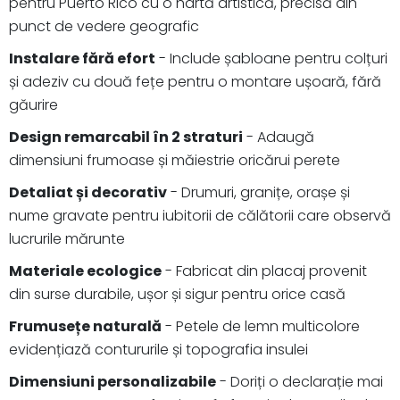
pentru Puerto Rico cu o hartă artistică, precisă din
punct de vedere geografic
Instalare fără efort
- Include șabloane pentru colțuri
și adeziv cu două fețe pentru o montare ușoară, fără
găurire
Design remarcabil în 2 straturi
- Adaugă
dimensiuni frumoase și măiestrie oricărui perete
Detaliat și decorativ
- Drumuri, granițe, orașe și
nume gravate pentru iubitorii de călătorii care observă
lucrurile mărunte
Materiale ecologice
- Fabricat din placaj provenit
din surse durabile, ușor și sigur pentru orice casă
Frumusețe naturală
- Petele de lemn multicolore
evidențiază contururile și topografia insulei
Dimensiuni personalizabile
- Doriți o declarație mai