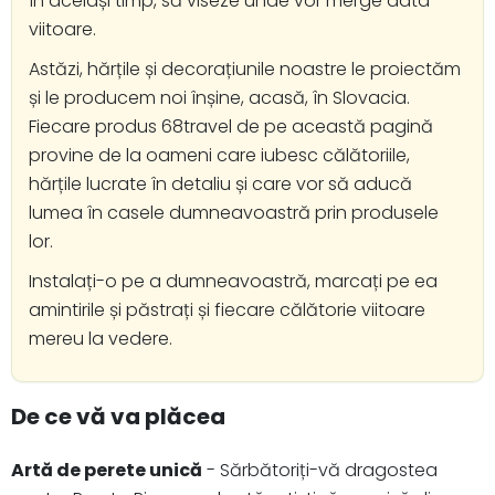
în același timp, să viseze unde vor merge data
viitoare.
Astăzi, hărțile și decorațiunile noastre le proiectăm
și le producem noi înșine, acasă, în Slovacia.
Fiecare produs 68travel de pe această pagină
provine de la oameni care iubesc călătoriile,
hărțile lucrate în detaliu și care vor să aducă
lumea în casele dumneavoastră prin produsele
lor.
Instalați-o pe a dumneavoastră, marcați pe ea
amintirile și păstrați și fiecare călătorie viitoare
mereu la vedere.
De ce vă va plăcea
Artă de perete unică
- Sărbătoriți-vă dragostea