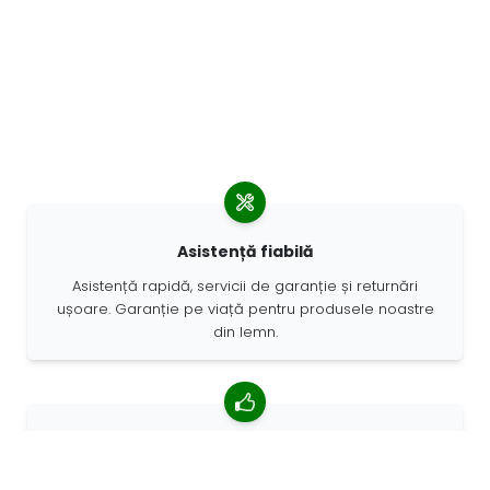
Asistență fiabilă
Asistență rapidă, servicii de garanție și returnări
ușoare. Garanție pe viață pentru produsele noastre
din lemn.
4,85/5 rating mediu
Peste 7400 recenzii de la clienți din întreaga lume. 98%