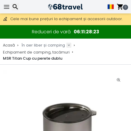
Obțineți transport gratuit la comenzi peste 290 lei.
DHL Express peste noapte, de asemenea, disponibil.
0
30 zile pentru retur, 90 zile pentru hărți din lemn și decorațiuni.
Cele mai bune prețuri la echipament și accesorii outdoor.
Căutare
Reduceri de vară
06
11
28
22
Acasă
În aer liber și camping
Echipament de camping, tacâmuri
MSR Titan Cup cu perete dublu
Căutare