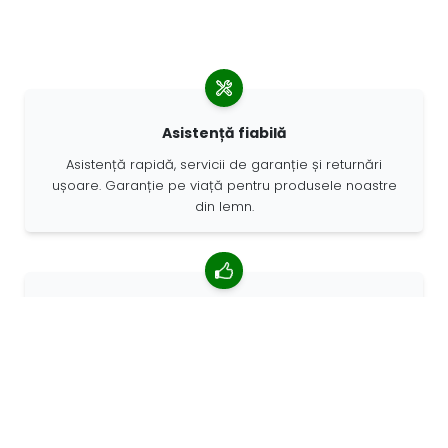
Asistență fiabilă
Asistență rapidă, servicii de garanție și returnări
ușoare. Garanție pe viață pentru produsele noastre
din lemn.
4,85/5 rating mediu
Peste 7400 recenzii de la clienți din întreaga lume. 98%
clienților ne recomandă.