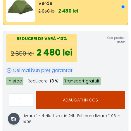
Verde
2 480 lei
2 850 lei
Cod produs:
REDUCERI DE VARĂ
-13%
11592
2 480 lei
2 850 lei
Cel mai bun preț garantat
În stoc
Reducere:
13 %
Transport gratuit
ADĂUGAȚI ÎN COȘ
Livrare 1 - 4 zile.
Livrat în 24h.
Estimare livrare 11.08. -
14.08..