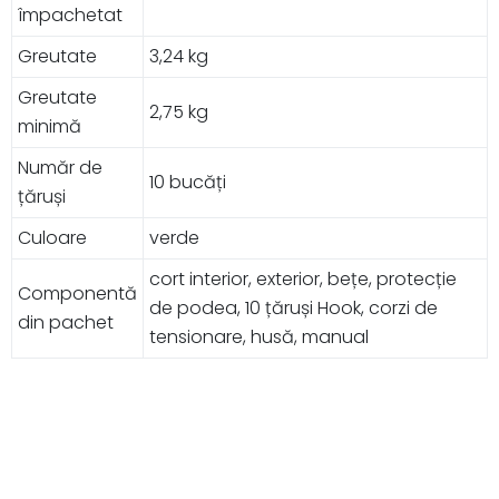
împachetat
Greutate
3,24 kg
Greutate
2,75 kg
minimă
Număr de
10 bucăți
țăruși
Culoare
verde
cort interior, exterior, bețe, protecție
Componentă
de podea, 10 țăruși Hook, corzi de
din pachet
tensionare, husă, manual