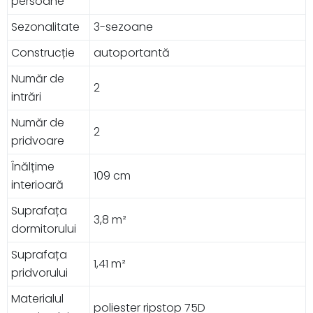
persoane
Sezonalitate
3-sezoane
Construcție
autoportantă
Număr de
2
intrări
Număr de
2
pridvoare
Înălțime
109 cm
interioară
Suprafața
3,8 m²
dormitorului
Suprafața
1,41 m²
pridvorului
Materialul
poliester ripstop 75D