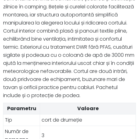
zilnice în camping. Bețele și curelel colorate facilitează
montarea, iar structura autoportantă simplifică
manipularea la alegerea locului și ridicarea cortului.
Cortul interior combină plasă și panouri textile pline,
echilibrând bine ventilația, intimitatea și confortul
termic. Exteriorul cu tratament DWR fără PFAS, cusături
sigilate și podeaua cu o coloană de apă de 3000 mm
ajută la menținerea interiorului uscat chiar și în condiții
meteorologice nefavorabile. Cortul are două intrări,
două pridvoare de echipament, buzunare mari de
tavan și orificii practice pentru cabluri. Pachetul
include și o protecție de podea.
Parametru
Valoare
Tip
cort de drumeție
Număr de
3