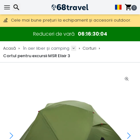
0
Obțineți transport gratuit la comenzi peste 290 lei.
DHL Express peste noapte, de asemenea, disponibil.
30 zile pentru retur, 90 zile pentru hărți din lemn și decorațiuni.
Căutare
Cele mai bune prețuri la echipament și accesorii outdoor.
Reduceri de vară
06
16
30
03
Acasă
În aer liber și camping
Corturi
Cortul pentru excursii MSR Elixir 3
Căutare