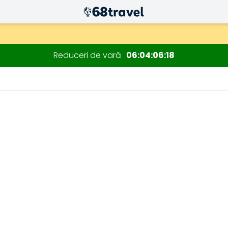
Reduceri de vară
06
04
06
17
Căutare