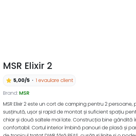
MSR Elixir 2
5,00/5
1 evaulare client
Brand:
MSR
MSR Elixir 2 este un cort de camping pentru 2 persoane, 
susținută, ușor și rapid de montat și suficient spațiu pe
chiar și două saltele mai late. Construcția bine gândită
confortabil. Cortul interior îmbină panouri de plasă și pan
de tropicul tratat DWR fără PFAS, cusături lipite și o pod