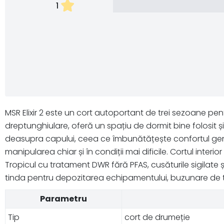
1
MSR Elixir 2 este un cort autoportant de trei sezoane pen
dreptunghiulare, oferă un spațiu de dormit bine folosit ș
deasupra capului, ceea ce îmbunătățește confortul genera
manipularea chiar și în condiții mai dificile. Cortul interi
Tropicul cu tratament DWR fără PFAS, cusăturile sigilat
tinda pentru depozitarea echipamentului, buzunare de tav
Parametru
Tip
cort de drumeție