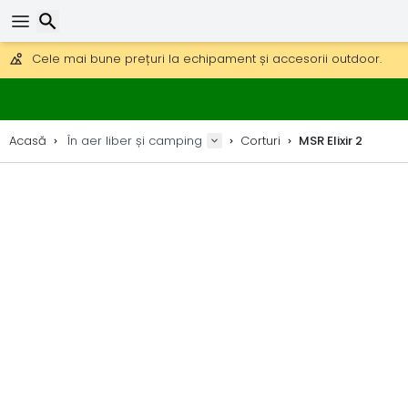
Obțineți transport gratuit la comenzi peste 290 lei.
DHL Express peste noapte, de asemenea, disponibil.
30 zile pentru retur, 90 zile pentru hărți din lemn și decorațiuni.
Cele mai bune prețuri la echipament și accesorii outdoor.
Căutare
Acasă
În aer liber și camping
Corturi
MSR Elixir 2