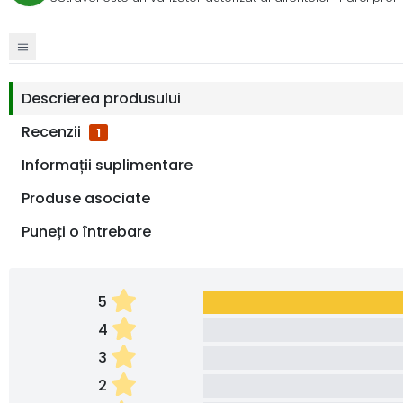
Descrierea produsului
Recenzii
1
Informații suplimentare
Produse asociate
Puneți o întrebare
5
4
3
2