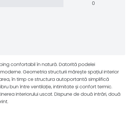
0
ping confortabil în natură. Datorită podelei
 moderne. Geometria structurii mărește spațiul interior
area, în timp ce structura autoportantă simplifică
bru bun între ventilație, intimitate și confort termic.
erea interiorului uscat. Dispune de două intrări, două
int.