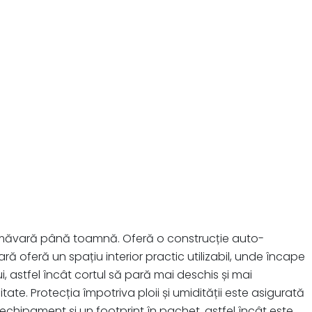
 primăvară până toamnă. Oferă o construcție auto-
ă oferă un spațiu interior practic utilizabil, unde încape
 astfel încât cortul să pară mai deschis și mai
tate. Protecția împotriva ploii și umidității este asigurată
u echipament și un footprint în pachet, astfel încât este