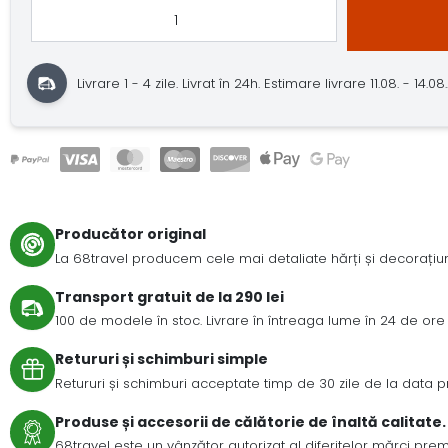
Livrare 1 - 4 zile.
Livrat în 24h.
Estimare livrare 11.08. - 14.08.
Producător original
La 68travel producem cele mai detaliate hărți și decorațiuni
Transport gratuit de la 290 lei
100 de modele în stoc. Livrare în întreaga lume în 24 de ore 
Retururi și schimburi simple
Retururi și schimburi acceptate timp de 30 zile de la data prim
Produse și accesorii de călătorie de înaltă calitate.
68travel este un vânzător autorizat al diferitelor mărci pre