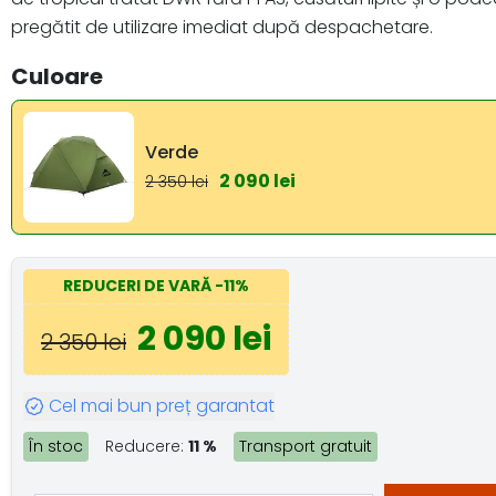
pregătit de utilizare imediat după despachetare.
Culoare
Verde
2 090 lei
2 350 lei
REDUCERI DE VARĂ
-11%
2 090 lei
2 350 lei
Cel mai bun preț garantat
În stoc
Reducere:
11 %
Transport gratuit