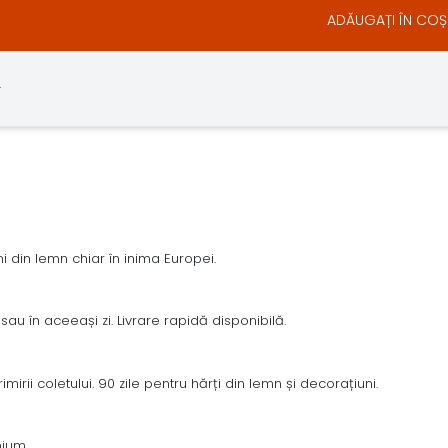
ADĂUGAȚI ÎN COȘ
.
 din lemn chiar în inima Europei.
sau în aceeași zi. Livrare rapidă disponibilă.
irii coletului. 90 zile pentru hărți din lemn și decorațiuni.
mium.