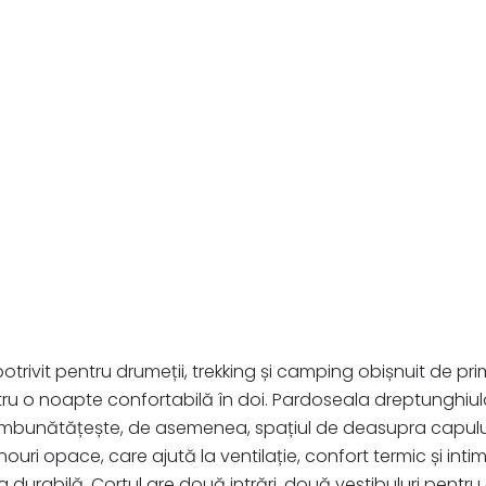
potrivit pentru drumeții, trekking și camping obișnuit de
ntru o noapte confortabilă în doi. Pardoseala dreptunghiular
 îmbunătățește, de asemenea, spațiul de deasupra capului,
ouri opace, care ajută la ventilație, confort termic și intimi
ea durabilă. Cortul are două intrări, două vestibuluri pentr