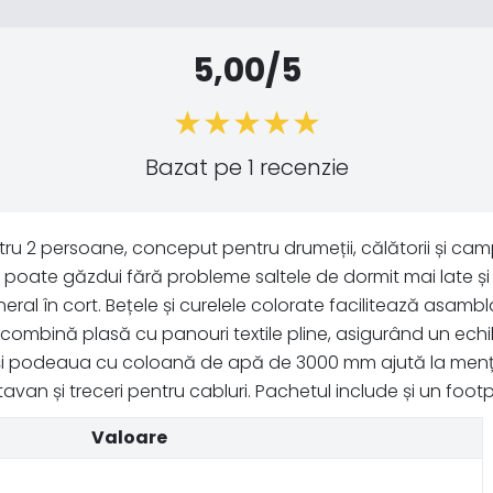
5,00/5
Bazat pe 1 recenzie
tru 2 persoane, conceput pentru drumeții, călătorii și cam
i poate găzdui fără probleme saltele de dormit mai late și
l în cort. Bețele și curelele colorate facilitează asambl
or combină plasă cu panouri textile pline, asigurând un echili
e și podeaua cu coloană de apă de 3000 mm ajută la mențin
an și treceri pentru cabluri. Pachetul include și un footpr
Valoare