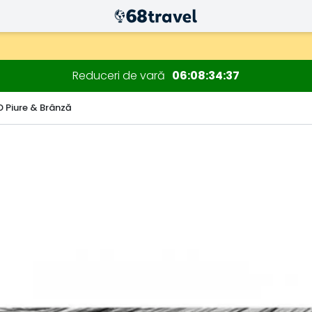
Reduceri de vară
06
08
34
36
 Piure & Brânză
Căutare