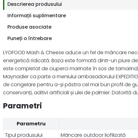
Descrierea produsului
Informații suplimentare
Produse asociate
Puneți o întrebare
LYOFOOD Mash & Cheese aduce un fel de mâncare neconven
energetică ridicată. Baza este formată dintr-un piure d
este completat de ciuperci marinate în sos de tamarind,
Maynadier ca parte a meniului ambasadorului EXPEDITION 
de congelare pentru a-și păstra cel mai bun profil de gu
conservanți, aditivi artificiali și ulei de palmier. Datorit
Parametri
Parametru
Tipul produsului
Mâncare outdoor liofilizată