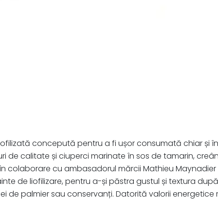
zată concepută pentru a fi ușor consumată chiar și în cond
ri de calitate și ciuperci marinate în sos de tamarin, cre
în colaborare cu ambasadorul mărcii Mathieu Maynadier și
e de liofilizare, pentru a-și păstra gustul și textura după
, ulei de palmier sau conservanți. Datorită valorii energetice