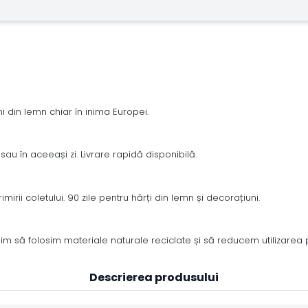
 din lemn chiar în inima Europei.
sau în aceeași zi. Livrare rapidă disponibilă.
irii coletului. 90 zile pentru hărți din lemn și decorațiuni.
m să folosim materiale naturale reciclate și să reducem utilizarea pl
Descrierea produsului