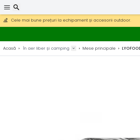
Obțineți transport gratuit la comenzi peste 290 lei.
DHL Express peste noapte, de asemenea, disponibil.
30 zile pentru retur, 90 zile pentru hărți din lemn și decorațiuni.
Căutare
Cele mai bune prețuri la echipament și accesorii outdoor.
Acasă
În aer liber și camping
Mese principale
LYOFOOD