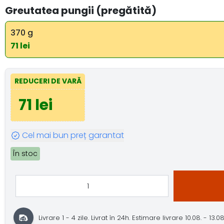
Greutatea pungii (pregătită)
370 g
71 lei
REDUCERI DE VARĂ
71 lei
Cel mai bun preț garantat
În stoc
Livrare 1 - 4 zile.
Livrat în 24h.
Estimare livrare 10.08. - 13.08.