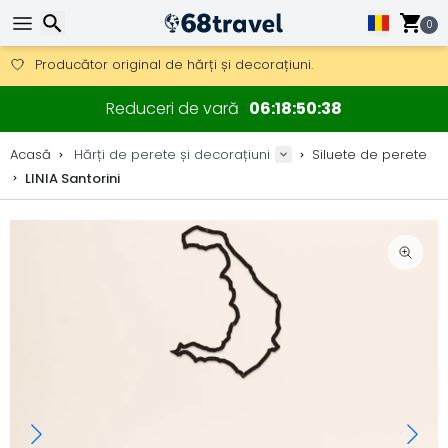
Obțineți transport gratuit la comenzi peste 290 lei.
DHL Express peste noapte, de asemenea, disponibil.
0
30 zile pentru retur, 90 zile pentru hărți din lemn și decorațiuni.
Producător original de hărți și decorațiuni.
Căutare
Reduceri de vară
06
18
50
38
Acasă
Hărți de perete și decorațiuni
Siluete de perete
LINIA Santorini
Căutare