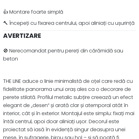
👍 Montare foarte simplă
🔨 Începeți cu fixarea centrului, apoi aliniați cu ușurință
AVERTIZARE
🚫 Nerecomandat pentru pereți din cărămidă sau
beton
THE LINE aduce o linie minimalistă de oțel care redă cu
fidelitate panorama unui oraș ales ca o decorare de
perete stilată. Profilul metalic subțire creează un efect
elegant de „desen” și arată clar și atemporal atât în
interior, cât și în exterior. Montajul este simplu: fixați mai
întâi centrul, apoi doar aliniați ușor. Decorul este
proiectat să iasă în evidență singur deasupra unei
mese, în sufragerie, birou sau hol – și să poată fi