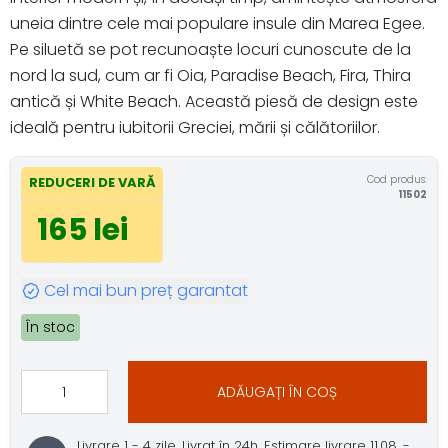
uneia dintre cele mai populare insule din Marea Egee.
Pe siluetă se pot recunoaște locuri cunoscute de la
nord la sud, cum ar fi Oia, Paradise Beach, Fira, Thira
antică și White Beach. Această piesă de design este
ideală pentru iubitorii Greciei, mării și călătoriilor.
Cod produs:
REDUCERI DE VARĂ
11502
165 lei
Cel mai bun preț garantat
În stoc
ADĂUGAȚI ÎN COȘ
Livrare 1 - 4 zile. Livrat în 24h. Estimare livrare 11.08. -