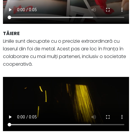
TĂIERE
Liniile sunt decupate cu o precizie extraordinară cu
laserul din foi de metal. Acest pas are loc în Franța în
colaborare cu mai mulți parteneri, inclusiv o societate
cooperativă.