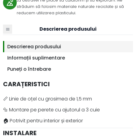
La 68travel ne place să călătorim și să explorăm. Ne
străduim să folosim materiale naturale reciclate și să
reducem utilizarea plasticului.
Descrierea produsului
Descrierea produsului
Informații suplimentare
Puneți o întrebare
CARAȚERISTICI
📏 Linie de oțel cu grosimea de 1,5 mm
🔩 Montare pe perete cu ajutorul a 3 cuie
🏠 Potrivit pentru interior și exterior
INSTALARE