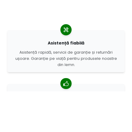
Asistență fiabilă
Asistență rapidă, servicii de garanție și returnări
ușoare. Garanție pe viață pentru produsele noastre
din lemn.
4,85/5 rating mediu
Peste 7400 recenzii de la clienți din întreaga lume. 98%
clienților ne recomandă.