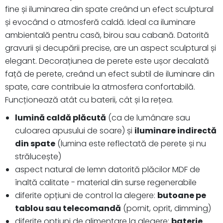
fine și iluminarea din spate creând un efect sculptural
și evocând o atmosferă caldă. Ideal ca iluminare
ambientală pentru casă, birou sau cabană. Datorită
gravurii și decupării precise, are un aspect sculptural și
elegant. Decorațiunea de perete este ușor decalată
față de perete, creând un efect subtil de iluminare din
spate, care contribuie la atmosfera confortabilă.
Funcționează atât cu baterii, cât și la rețea.
lumină caldă plăcută
(ca de lumânare sau
culoarea apusului de soare) și
iluminare indirectă
din spate
(lumina este reflectată de perete și nu
strălucește)
aspect natural de lemn datorită plăcilor MDF de
înaltă calitate - material din surse regenerabile
diferite opțiuni de control la alegere:
butoane pe
tablou sau telecomandă
(pornit, oprit, dimming)
diferite opțiuni de alimentare la alegere:
baterie