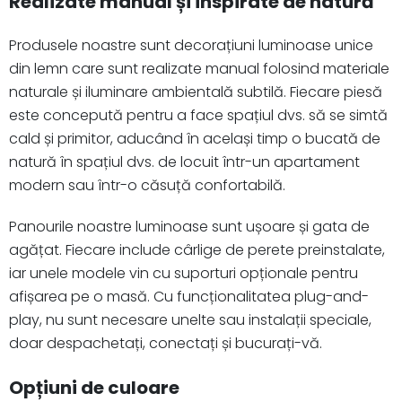
Realizate manual și inspirate de natură
Produsele noastre sunt decorațiuni luminoase unice
din lemn care sunt realizate manual folosind materiale
naturale și iluminare ambientală subtilă. Fiecare piesă
este concepută pentru a face spațiul dvs. să se simtă
cald și primitor, aducând în același timp o bucată de
natură în spațiul dvs. de locuit într-un apartament
modern sau într-o căsuță confortabilă.
Panourile noastre luminoase sunt ușoare și gata de
agățat. Fiecare include cârlige de perete preinstalate,
iar unele modele vin cu suporturi opționale pentru
afișarea pe o masă. Cu funcționalitatea plug-and-
play, nu sunt necesare unelte sau instalații speciale,
doar despachetați, conectați și bucurați-vă.
Opțiuni de culoare