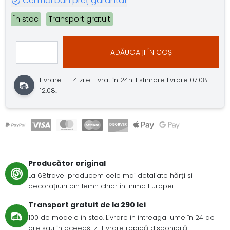
Cel mai bun preț garantat
În stoc
Transport gratuit
ADĂUGAȚI ÎN COȘ
Livrare 1 - 4 zile.
Livrat în 24h.
Estimare livrare 07.08. -
12.08..
Producător original
La 68travel producem cele mai detaliate hărți și
decorațiuni din lemn chiar în inima Europei.
Transport gratuit de la 290 lei
100 de modele în stoc. Livrare în întreaga lume în 24 de
ore sau în aceeași zi. Livrare rapidă disponibilă.