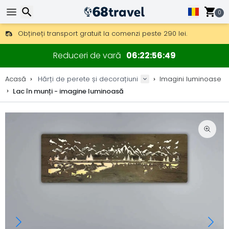
0
Obțineți transport gratuit la comenzi peste 290 lei.
DHL Express peste noapte, de asemenea, disponibil.
Căutare
30 zile pentru retur, 90 zile pentru hărți din lemn și decorațiuni.
Reduceri de vară
06
22
56
47
Producător original de hărți și decorațiuni.
Acasă
Hărți de perete și decorațiuni
Imagini luminoase
Lac în munți - imagine luminoasă
Căutare