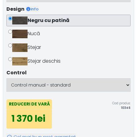
Design
info
Negru cu patină
Nucă
Stejar
Stejar deschis
Control
Cod produs:
REDUCERI DE VARĂ
10346
1 370 lei