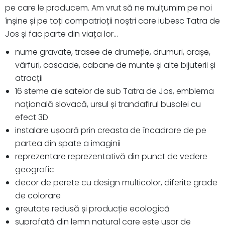
pe care le producem. Am vrut să ne mulțumim pe noi
înșine și pe toți compatrioții noștri care iubesc Tatra de
Jos și fac parte din viața lor...
nume gravate, trasee de drumeție, drumuri, orașe,
vârfuri, cascade, cabane de munte și alte bijuterii și
atracții
16 steme ale satelor de sub Tatra de Jos, emblema
națională slovacă, ursul și trandafirul busolei cu
efect 3D
instalare ușoară prin creasta de încadrare de pe
partea din spate a imaginii
reprezentare reprezentativă din punct de vedere
geografic
decor de perete cu design multicolor, diferite grade
de colorare
greutate redusă și producție ecologică
suprafață din lemn natural care este ușor de