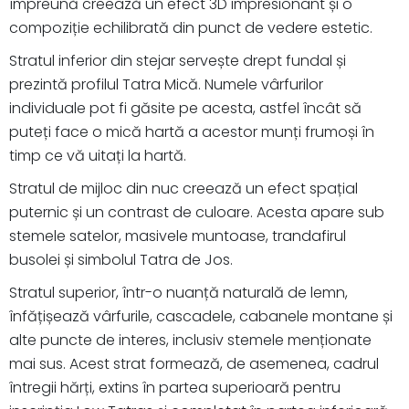
împreună creează un efect 3D impresionant și o
compoziție echilibrată din punct de vedere estetic.
Stratul inferior din stejar servește drept fundal și
prezintă profilul Tatra Mică. Numele vârfurilor
individuale pot fi găsite pe acesta, astfel încât să
puteți face o mică hartă a acestor munți frumoși în
timp ce vă uitați la hartă.
Stratul de mijloc din nuc creează un efect spațial
puternic și un contrast de culoare. Acesta apare sub
stemele satelor, masivele muntoase, trandafirul
busolei și simbolul Tatra de Jos.
Stratul superior, într-o nuanță naturală de lemn,
înfățișează vârfurile, cascadele, cabanele montane și
alte puncte de interes, inclusiv stemele menționate
mai sus. Acest strat formează, de asemenea, cadrul
întregii hărți, extins în partea superioară pentru