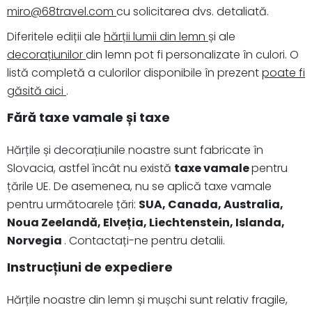
miro@68travel.com
cu solicitarea dvs. detaliată.
Diferitele ediții ale
hărții lumii din lemn
și ale
decorațiunilor
din lemn pot fi personalizate în culori. O
listă completă a culorilor disponibile în prezent
poate fi
găsită aici
.
Fără taxe vamale și taxe
Hărțile și decorațiunile noastre sunt fabricate în
Slovacia, astfel încât nu există
taxe vamale
pentru
țările UE. De asemenea, nu se aplică taxe vamale
pentru următoarele țări:
SUA, Canada, Australia,
Noua Zeelandă, Elveția, Liechtenstein, Islanda,
Norvegia
. Contactați-ne pentru detalii.
Instrucțiuni de expediere
Hărțile noastre din lemn și mușchi sunt relativ fragile,