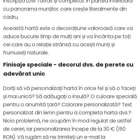
inscripția Low Tatras și completat în partea inferioară
cu panorama munților, care crește literalmente din
cadru.
Această hartă este o decorațiune valoroasă care va
aduce bucurie timp de mulți ani și va încânta pe toți
cei care au o relație strânsă cu acești munți și
frumuseți naturale.
Finisaje speciale - decorul dvs. de perete cu
adevărat unic
Doriți să vă personalizați harta în orice fel și să o faceți
și mai unică? Să adăugați o insulă? O culoare specială
pentru o anumită țară? Colorare personalizată? Text
personalizat din lemn pentru a completa harta dvs.?
Nicio problemă, ne ocupăm în mod regulat de astfel
de cereri, iar personalizarea începe de la 30 € (150
RON). Vă rugăm să ne trimiteți un e-mail la