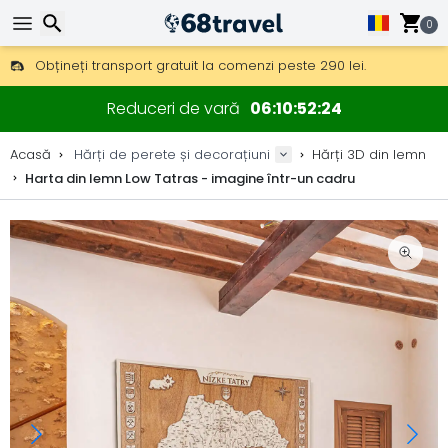
0
Obțineți transport gratuit la comenzi peste 290 lei.
DHL Express peste noapte, de asemenea, disponibil.
Căutare
30 zile pentru retur, 90 zile pentru hărți din lemn și decorațiuni.
Reduceri de vară
06
10
52
23
Producător original de hărți și decorațiuni.
Acasă
Hărți de perete și decorațiuni
Hărți 3D din lemn
Harta din lemn Low Tatras - imagine într-un cadru
Căutare