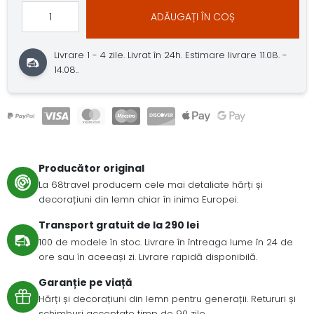
ADĂUGAȚI ÎN COȘ
Livrare 1 - 4 zile.
Livrat în 24h.
Estimare livrare 11.08. -
14.08..
Producător original
La 68travel producem cele mai detaliate hărți și
decorațiuni din lemn chiar în inima Europei.
Transport gratuit de la 290 lei
100 de modele în stoc. Livrare în întreaga lume în 24 de
ore sau în aceeași zi. Livrare rapidă disponibilă.
Garanție pe viață
Hărți și decorațiuni din lemn pentru generații. Retururi și
schimburi acceptate timp de 90 zile.