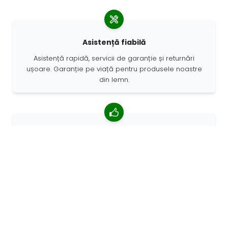
Asistență fiabilă
Asistență rapidă, servicii de garanție și returnări
ușoare. Garanție pe viață pentru produsele noastre
din lemn.
4,85/5 rating mediu
Peste 7400 recenzii de la clienți din întreaga lume. 98%
clienților ne recomandă.
Comenzi personalizate