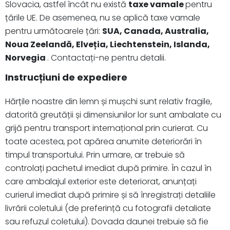
Slovacia, astfel încât nu există
taxe vamale
pentru
țările UE. De asemenea, nu se aplică taxe vamale
pentru următoarele țări:
SUA, Canada, Australia,
Noua Zeelandă, Elveția, Liechtenstein, Islanda,
Norvegia
. Contactați-ne pentru detalii.
Instrucțiuni de expediere
Hărțile noastre din lemn și mușchi sunt relativ fragile,
datorită greutății și dimensiunilor lor sunt ambalate cu
grijă pentru transport internațional prin curierat. Cu
toate acestea, pot apărea anumite deteriorări în
timpul transportului. Prin urmare, ar trebuie să
controlați pachetul imediat după primire. În cazul în
care ambalajul exterior este deteriorat, anunțați
curierul imediat după primire și să înregistrați detaliile
livrării coletului (de preferință cu fotografii detaliate
sau refuzul coletului). Dovada daunei trebuie să fie