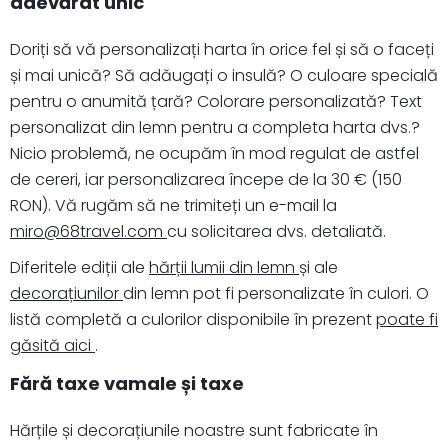
adevărat unic
Doriți să vă personalizați harta în orice fel și să o faceți
și mai unică? Să adăugați o insulă? O culoare specială
pentru o anumită țară? Colorare personalizată? Text
personalizat din lemn pentru a completa harta dvs.?
Nicio problemă, ne ocupăm în mod regulat de astfel
de cereri, iar personalizarea începe de la 30 € (150
RON). Vă rugăm să ne trimiteți un e-mail la
miro@68travel.com
cu solicitarea dvs. detaliată.
Diferitele ediții ale
hărții lumii din lemn
și ale
decorațiunilor
din lemn pot fi personalizate în culori. O
listă completă a culorilor disponibile în prezent
poate fi
găsită aici
.
Fără taxe vamale și taxe
Hărțile și decorațiunile noastre sunt fabricate în