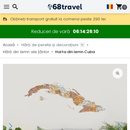
0
Obțineți transport gratuit la comenzi peste 290 lei.
DHL Express peste noapte, de asemenea, disponibil.
Căutare
30 zile pentru retur, 90 zile pentru hărți din lemn și decorațiuni.
Reduceri de vară
06
14
26
09
Producător original de hărți și decorațiuni.
Acasă
Hărți de perete și decorațiuni
Hărți din lemn ale țărilor
Harta din lemn Cuba
Căutare