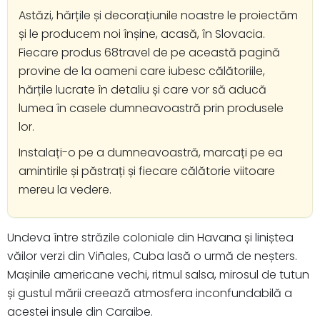
Astăzi, hărțile și decorațiunile noastre le proiectăm
și le producem noi înșine, acasă, în Slovacia.
Fiecare produs 68travel de pe această pagină
provine de la oameni care iubesc călătoriile,
hărțile lucrate în detaliu și care vor să aducă
lumea în casele dumneavoastră prin produsele
lor.
Instalați-o pe a dumneavoastră, marcați pe ea
amintirile și păstrați și fiecare călătorie viitoare
mereu la vedere.
Undeva între străzile coloniale din Havana și liniștea
văilor verzi din Viñales, Cuba lasă o urmă de neșters.
Mașinile americane vechi, ritmul salsa, mirosul de tutun
și gustul mării creează atmosfera inconfundabilă a
acestei insule din Caraibe.