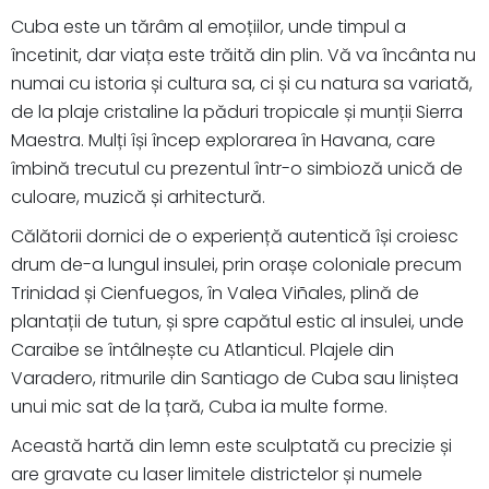
Cuba este un tărâm al emoțiilor, unde timpul a
încetinit, dar viața este trăită din plin. Vă va încânta nu
numai cu istoria și cultura sa, ci și cu natura sa variată,
de la plaje cristaline la păduri tropicale și munții Sierra
Maestra. Mulți își încep explorarea în Havana, care
îmbină trecutul cu prezentul într-o simbioză unică de
culoare, muzică și arhitectură.
Călătorii dornici de o experiență autentică își croiesc
drum de-a lungul insulei, prin orașe coloniale precum
Trinidad și Cienfuegos, în Valea Viñales, plină de
plantații de tutun, și spre capătul estic al insulei, unde
Caraibe se întâlnește cu Atlanticul. Plajele din
Varadero, ritmurile din Santiago de Cuba sau liniștea
unui mic sat de la țară, Cuba ia multe forme.
Această hartă din lemn este sculptată cu precizie și
are gravate cu laser limitele districtelor și numele