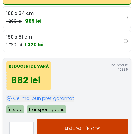
100 x 34 cm
985 lei
1 260 lei
150 x 51 cm
1 370 lei
1 760 lei
Cod produs:
REDUCERI DE VARĂ
10220
682 lei
Cel mai bun preț garantat
În stoc
Transport gratuit
ADĂUGAȚI ÎN COȘ