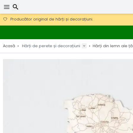
Obțineți transport gratuit la comenzi peste 290 lei.
DHL Express peste noapte, de asemenea, disponibil.
30 zile pentru retur, 90 zile pentru hărți din lemn și decorațiuni.
Căutare
Producător original de hărți și decorațiuni.
Acasă
Hărți de perete și decorațiuni
Hărți din lemn ale țăr