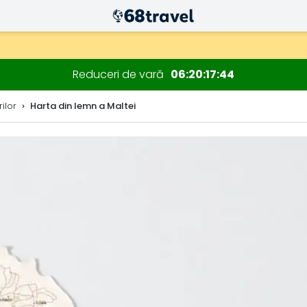
Reduceri de vară
06
20
17
42
ilor
Harta din lemn a Maltei
Căutare