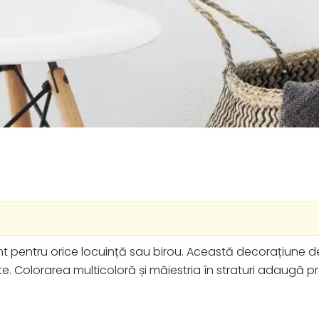
t pentru orice locuință sau birou. Această decorațiune de
te. Colorarea multicoloră și măiestria în straturi adaugă p