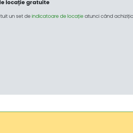
e locație gratuite
tuit un set de
indicatoare de locație
atunci când achizițio