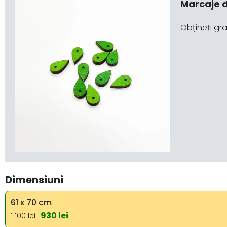
Marcaje d
Obțineți gra
Dimensiuni
61 x 70 cm
930 lei
1 100 lei