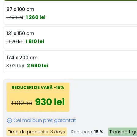
87 x 100 cm
1 260 lei
1 480 lei
131 x 150 cm
1 810 lei
1 920 lei
174 x 200 cm
2 690 lei
3 020 lei
REDUCERI DE VARĂ
-15%
930 lei
1 100 lei
Cel mai bun preț garantat
Timp de producție: 3 days
Reducere:
15 %
Transport gr