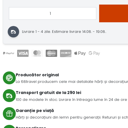
Livrare 1 - 4 zile.
Estimare livrare 14.08. - 19.08..
Producător original
La 68travel producem cele mai detaliate hărți și decorațiuni
Transport gratuit de la 290 lei
100 de modele în stoc. Livrare în întreaga lume în 24 de ore 
Garanție pe viață
Hărți și decorațiuni din lemn pentru generații. Retururi și s