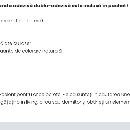
anda adezivă dublu-adezivă este inclusă în pachet
)
realizate la cerere)
ăiate cu laser
nuanțe de colorare naturală
xcelent pentru orice perete. Fie că sunteți în căutarea un
ățați-o în living, birou sau dormitor și obțineți un elemen