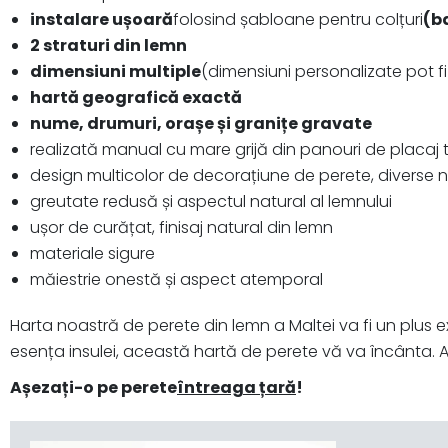
instalare ușoară
folosind șabloane pentru colțuri
(b
2 straturi din lemn
dimensiuni multiple
(dimensiuni personalizate pot fi 
hartă geografică exactă
nume, drumuri, orașe și granițe gravate
realizată manual cu mare grijă din panouri de placaj t
design multicolor de decorațiune de perete, diverse 
greutate redusă și aspectul natural al lemnului
ușor de curățat, finisaj natural din lemn
materiale sigure
măiestrie onestă și aspect atemporal
Harta noastră de perete din lemn a Maltei va fi un plus e
esența insulei, această hartă de perete vă va încânta. Ag
Așezați-o pe perete
întreaga țară
!