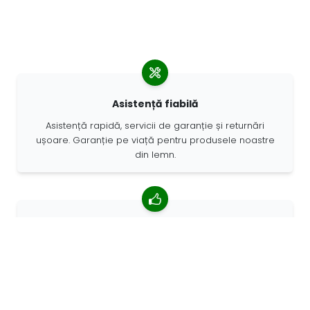
Asistență fiabilă
Asistență rapidă, servicii de garanție și returnări
ușoare. Garanție pe viață pentru produsele noastre
din lemn.
4,85/5 rating mediu
Peste 7400 recenzii de la clienți din întreaga lume. 98%
clienților ne recomandă.