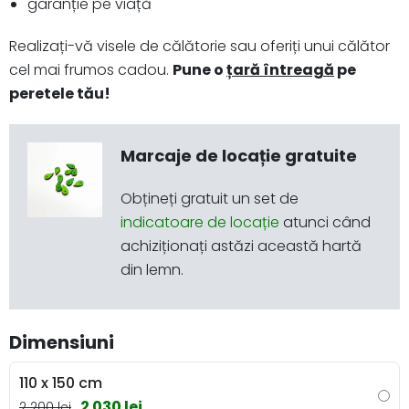
garanție pe viață
Realizați-vă visele de călătorie sau oferiți unui călător
cel mai frumos cadou.
Pune o
țară întreagă
pe
peretele tău!
Marcaje de locație gratuite
Obțineți gratuit un set de
indicatoare de locație
atunci când
achiziționați astăzi această hartă
din lemn.
Dimensiuni
110 x 150 cm
2 030 lei
2 200 lei