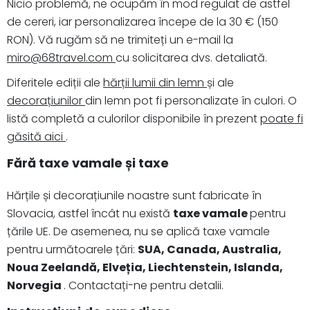
Nicio problemă, ne ocupăm în mod regulat de astfel
de cereri, iar personalizarea începe de la 30 € (150
RON). Vă rugăm să ne trimiteți un e-mail la
miro@68travel.com
cu solicitarea dvs. detaliată.
Diferitele ediții ale
hărții lumii din lemn
și ale
decorațiunilor
din lemn pot fi personalizate în culori. O
listă completă a culorilor disponibile în prezent
poate fi
găsită aici
.
Fără taxe vamale și taxe
Hărțile și decorațiunile noastre sunt fabricate în
Slovacia, astfel încât nu există
taxe vamale
pentru
țările UE. De asemenea, nu se aplică taxe vamale
pentru următoarele țări:
SUA, Canada, Australia,
Noua Zeelandă, Elveția, Liechtenstein, Islanda,
Norvegia
. Contactați-ne pentru detalii.