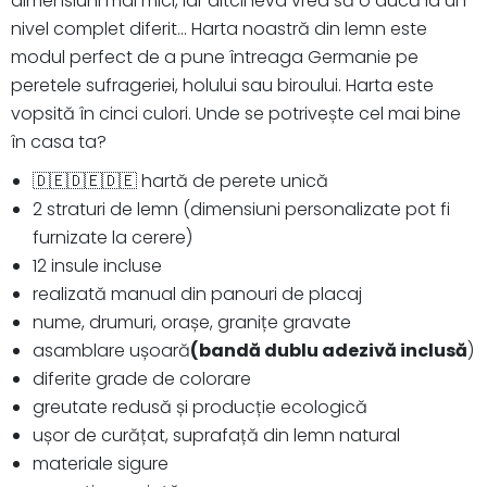
dimensiuni mai mici, iar altcineva vrea să o ducă la un
nivel complet diferit... Harta noastră din lemn este
modul perfect de a pune întreaga Germanie pe
peretele sufrageriei, holului sau biroului. Harta este
vopsită în cinci culori. Unde se potrivește cel mai bine
în casa ta?
🇩🇪🇩🇪🇩🇪 hartă de perete unică
2 straturi de lemn (dimensiuni personalizate pot fi
furnizate la cerere)
12 insule incluse
realizată manual din panouri de placaj
nume, drumuri, orașe, granițe gravate
asamblare ușoară
(bandă dublu adezivă inclusă
)
diferite grade de colorare
greutate redusă și producție ecologică
ușor de curățat, suprafață din lemn natural
materiale sigure