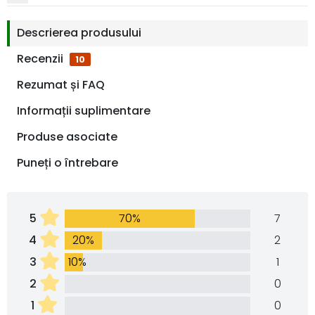
Descrierea produsului
Recenzii
10
Rezumat și FAQ
Informații suplimentare
Produse asociate
Puneți o întrebare
5
70%
7
4
20%
2
3
10%
1
2
0
1
0