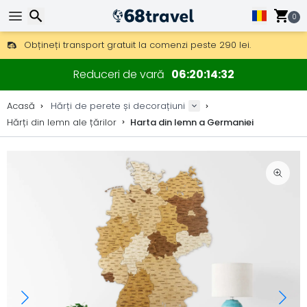
0
Obțineți transport gratuit la comenzi peste 290 lei.
DHL Express peste noapte, de asemenea, disponibil.
Căutare
30 zile pentru retur, 90 zile pentru hărți din lemn și decorațiuni.
Reduceri de vară
06
20
14
31
Producător original de hărți și decorațiuni.
Acasă
Hărți de perete și decorațiuni
Hărți din lemn ale țărilor
Harta din lemn a Germaniei
Căutare