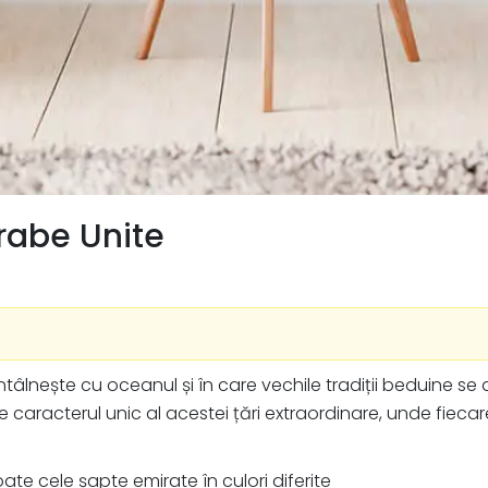
rabe Unite
întâlnește cu oceanul și în care vechile tradiții beduine
e caracterul unic al acestei țări extraordinare, unde fieca
te cele șapte emirate în culori diferite