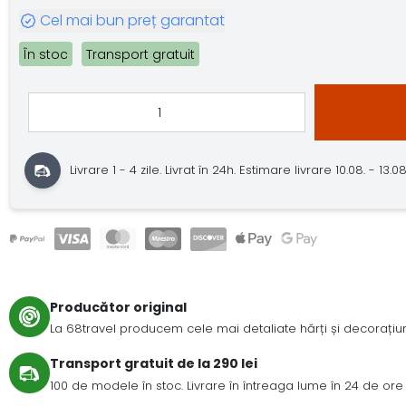
Cel mai bun preț garantat
În stoc
Transport gratuit
Livrare 1 - 4 zile.
Livrat în 24h.
Estimare livrare 10.08. - 13.08.
Producător original
La 68travel producem cele mai detaliate hărți și decorațiuni
Transport gratuit de la 290 lei
100 de modele în stoc. Livrare în întreaga lume în 24 de ore 