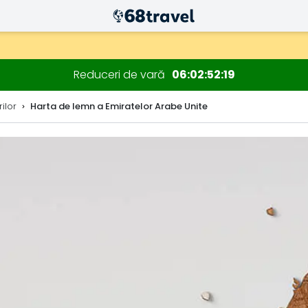
Reduceri de vară
06
02
52
17
ilor
Harta de lemn a Emiratelor Arabe Unite
Căutare