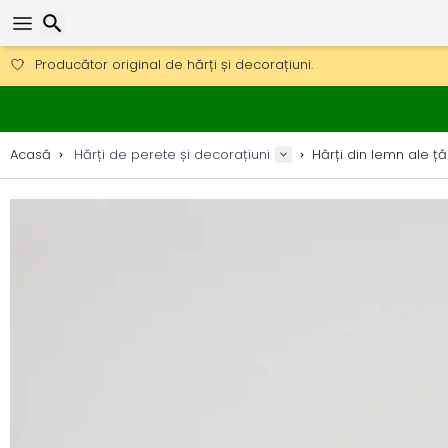
Obțineți transport gratuit la comenzi peste 290 lei.
DHL Express peste noapte, de asemenea, disponibil.
Căutare
30 zile pentru retur, 90 zile pentru hărți din lemn și decorațiuni.
Producător original de hărți și decorațiuni.
Acasă
Hărți de perete și decorațiuni
Hărți din lemn ale țăr