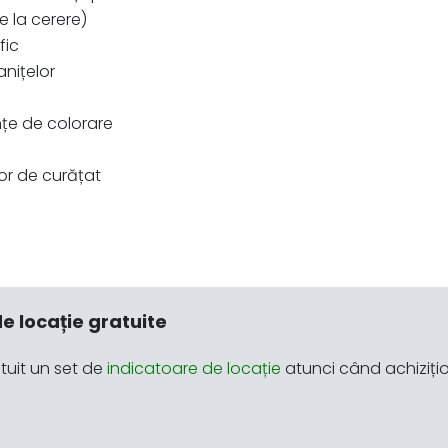
e la cerere)
fic
anițelor
e
nțe de colorare
șor de curățat
e locație gratuite
tuit un set de
indicatoare de locație
atunci când achizițio