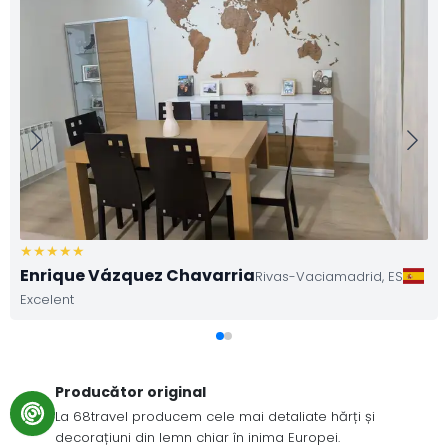
Enrique Vázquez Chavarria
Rivas-Vaciamadrid,
ES
Excelent
Producător original
La 68travel producem cele mai detaliate hărți și
decorațiuni din lemn chiar în inima Europei.