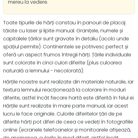
mereu la vedere.
Toate tipurile de hărți constau în panouri de placaj
tăiate cu laser și lipite manual. Granițele, numele și
capitalele țărilor sunt gravate în detaliu (acolo unde
spațiul permite). Continentele se potrivesc perfect și
oferă un aspect frumos întregii hărți. Țările individuale
sunt colorate în cinci culori diferite (plus culoarea
naturală a lemnului - necolorată).
Hărțile noastre sunt realizate din materiale naturale, iar
textura lemnului reacționează la colorare în moduri
diferite, astfel încât fiecare hartă este diferită în felul ei.
Hărțile sunt realizate în mare parte manual, iar acest
lucru le face originale. Culorile diferitelor țări de pe
diferite hărți pot diferi de ceea ce vedeți în fotografiile
online (ecranele telefoanelor și monitoarele afișează,
de asemenea, culorile în mod diferit, astfel încât