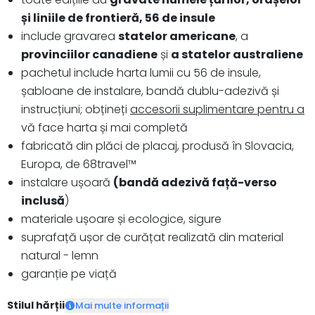
și liniile de frontieră, 56 de insule
include gravarea
statelor americane
, a
provinciilor canadiene
și
a statelor australiene
pachetul include harta lumii cu 56 de insule,
șabloane de instalare, bandă dublu-adezivă și
instrucțiuni; obțineți
accesorii suplimentare pentru a
vă face harta și mai completă
fabricată din plăci de placaj, produsă în Slovacia,
Europa, de 68travel™️
instalare ușoară
(bandă adezivă față-verso
inclusă
)
materiale ușoare și ecologice, sigure
suprafață ușor de curățat realizată din material
natural - lemn
garanție pe viață
Stilul hărții
Mai multe informații