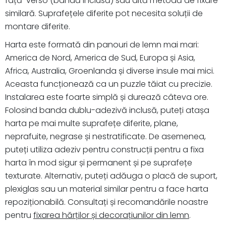
față-verso (bandă inclusă) sau altă metodă de fixare
similară. Suprafețele diferite pot necesita soluții de
montare diferite.
Harta este formată din panouri de lemn mai mari:
America de Nord, America de Sud, Europa și Asia,
Africa, Australia, Groenlanda și diverse insule mai mici.
Aceasta funcționează ca un puzzle tăiat cu precizie.
Instalarea este foarte simplă și durează câteva ore.
Folosind banda dublu-adezivă inclusă, puteți atașa
harta pe mai multe suprafețe diferite, plane,
neprafuite, negrase și nestratificate. De asemenea,
puteți utiliza adeziv pentru construcții pentru a fixa
harta în mod sigur și permanent și pe suprafețe
texturate. Alternativ, puteți adăuga o placă de suport,
plexiglas sau un material similar pentru a face harta
repoziționabilă. Consultați și recomandările noastre
pentru
fixarea hărților și decorațiunilor din lemn
.