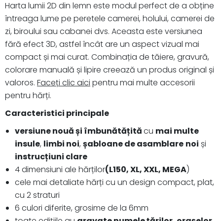
Harta lumii 2D din lemn este modul perfect de a obține
întreaga lume pe peretele camerei, holului, camerei de
zi, biroului sau cabanei dvs. Aceasta este versiunea
fără efect 3D, astfel încât are un aspect vizual mai
compact și mai curat. Combinația de tăiere, gravură,
colorare manuală și lipire creează un produs original și
valoros.
Faceți clic aici
pentru mai multe accesorii
pentru hărți.
Caracteristici principale
versiune nouă și îmbunătățită
cu
mai multe
insule
,
limbi noi
,
șabloane de asamblare
noi
și
instrucțiuni clare
4 dimensiuni ale hărților
(L150, XL, XXL, MEGA
)
cele mai detaliate hărți cu un design compact, plat,
cu 2 straturi
6 culori diferite, grosime de la 6mm
toate edițiile au
gravate numele țărilor, orașelor