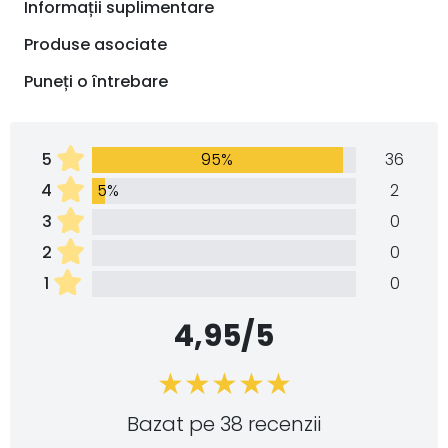
Informații suplimentare
Produse asociate
Puneți o întrebare
5
95%
36
4
5%
2
3
0
2
0
1
0
4,95/5
Bazat pe 38 recenzii