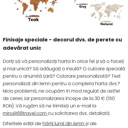
Finisaje speciale - decorul dvs. de perete cu
adevărat unic
Doriți să vă personalizați harta în orice fel și să o faceți
și mai unică? Să adăugați o insulă? O culoare specială
pentru o anumită țară? Colorare personalizată? Text
personalizat din lemn pentru a completa harta dvs.?
Nicio problemă, ne ocupăm în mod regulat de astfel
de cereri, iar personalizarea începe de la 30 € (150
RON). Vă rugăm să ne trimiteți un e-mail la
miro@68travel.com
cu solicitarea dvs. detaliată.
Diferitele ediții ale
hărții lumii din lemn
și ale