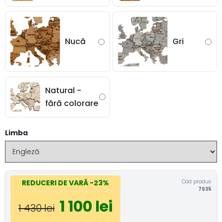
Nucă
Gri
Natural -
fără colorare
Limba
Cod produs:
REDUCERI DE VARĂ
-23%
7635
1 100 lei
1 430 lei