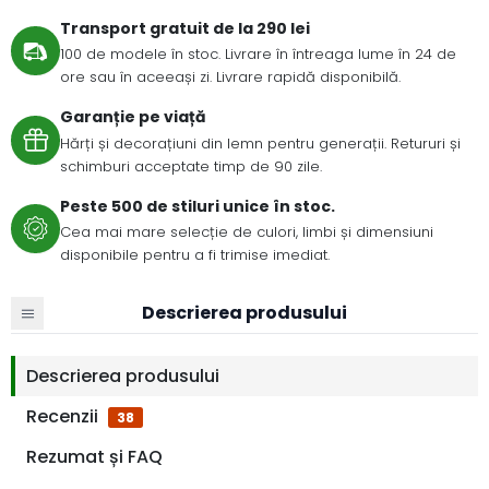
Transport gratuit de la 290 lei
100 de modele în stoc. Livrare în întreaga lume în 24 de
ore sau în aceeași zi. Livrare rapidă disponibilă.
Garanție pe viață
Hărți și decorațiuni din lemn pentru generații. Retururi și
schimburi acceptate timp de 90 zile.
Peste 500 de stiluri unice în stoc.
Cea mai mare selecție de culori, limbi și dimensiuni
disponibile pentru a fi trimise imediat.
Descrierea produsului
Descrierea produsului
Recenzii
38
Rezumat și FAQ