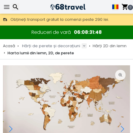
0
Obțineți transport gratuit la comenzi peste 290 lei.
DHL Express peste noapte, de asemenea, disponibil.
Căutare
30 zile pentru retur, 90 zile pentru hărți din lemn și decorațiuni.
Reduceri de vară
06
08
31
47
Producător original de hărți și decorațiuni.
Acasă
Hărți de perete și decorațiuni
Hărți 2D din lemn
Harta lumii din lemn, 2D, de perete
Căutare