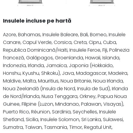
Insulele incluse pe hartă
Azore, Bahamas, Insulele Baleare, Bali, Borneo, Insulele
Canare, Capul Verde, Corsica, Creta, Cipru, Cuba,
Republica Dominicană/Haiti, Insulele Feroe, Fiji, Polinezia
franceză, Galápagos, Groenlanda, Hawaii, Islanda,
Indonezia, Irlanda, Jamaica, Japonia (Hokkaido,
Honshu, Kyushu, Shikoku), Java, Madagascar, Madeira,
Maldive, Malta, Mauritius, Noua Britanie, Noua Irlanda,
Noua Zeelandă (Insula de Nord, Insula de Sud), Irlanda
de Nord/Irlanda, Nusa Tenggara, Orkney, Papua Noua
Guinee, Filipine (Luzon, Mindanao, Palawan, Visayas),
Puerto Rico, Réunion, Sardinia, Seychelles, Insulele
Shetland, Sicilia, Insulele Solomon, Sri Lanka, Sulawesi,
Sumatra, Taiwan, Tasmania, Timor, Regatul Unit,