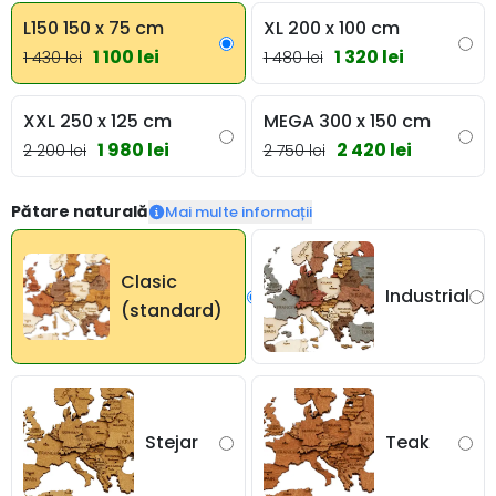
L150 150 x 75 cm
XL 200 x 100 cm
1 100 lei
1 320 lei
1 430 lei
1 480 lei
XXL 250 x 125 cm
MEGA 300 x 150 cm
1 980 lei
2 420 lei
2 200 lei
2 750 lei
Pătare naturală
Mai multe informații
Clasic
Industrial
(standard)
Stejar
Teak