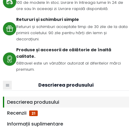
100 de modele în stoc. Livrare în întreaga lume în 24 de
ore sau în aceeași zi. Livrare rapidă disponibilă.
Retururi și schimburi simple
Retururi și schimburi acceptate timp de 30 zile de la data
primirii coletului. 90 zile pentru hărți din lemn și
decorațiuni.
Produse și accesorii de călătorie de înaltă
calitate.
68travel este un vânzător autorizat al diferitelor mărci
premium.
Descrierea produsului
Descrierea produsului
Recenzii
21
Informații suplimentare