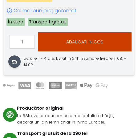
Cel mai bun preț garantat
În stoc
Transport gratuit
ADĂUGAȚI ÎN COȘ
Livrare 1 - 4 zile.
Livrat în 24h.
Estimare livrare 11.08. -
14.08..
Producător original
La 68travel producem cele mai detaliate hărți și
decorațiuni din lemn chiar în inima Europei.
Transport gratuit de la 290 lei