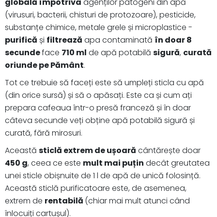
globală împotriva
agenților patogeni din apă
(virusuri, bacterii, chisturi de protozoare), pesticide,
substanțe chimice, metale grele și microplastice -
purifică
și
filtrează
apa contaminată
în doar 8
secunde
face
710 ml
de apă potabilă
sigură
,
curată
oriunde pe Pământ
.
Tot ce trebuie să faceți este să umpleți sticla cu apă
(din orice sursă) și să o apăsați. Este ca și cum ați
prepara cafeaua într-o presă franceză și în doar
câteva secunde veți obține apă potabilă sigură și
curată, fără mirosuri.
Această
sticlă extrem de ușoară
cântărește doar
450 g
, ceea ce este
mult mai puțin
decât greutatea
unei sticle obișnuite de 1 l de apă de unică folosință.
Această sticlă purificatoare este, de asemenea,
extrem de
rentabilă
(chiar mai mult atunci când
înlocuiți cartușul).