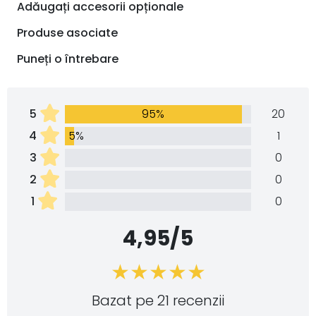
Adăugați accesorii opționale
Produse asociate
Puneți o întrebare
5
95%
20
4
5%
1
3
0
2
0
1
0
4,95/5
Bazat pe 21 recenzii