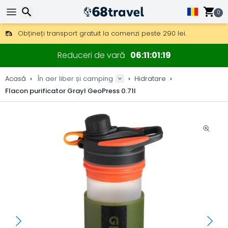
0
Obțineți transport gratuit la comenzi peste 290 lei.
DHL Express peste noapte, de asemenea, disponibil.
Căutare
30 zile pentru retur, 90 zile pentru hărți din lemn și decorațiuni.
Reduceri de vară
06
11
01
19
Cele mai bune prețuri la echipament și accesorii outdoor.
Acasă
În aer liber și camping
Hidratare
Flacon purificator Grayl GeoPress 0.71l
Căutare