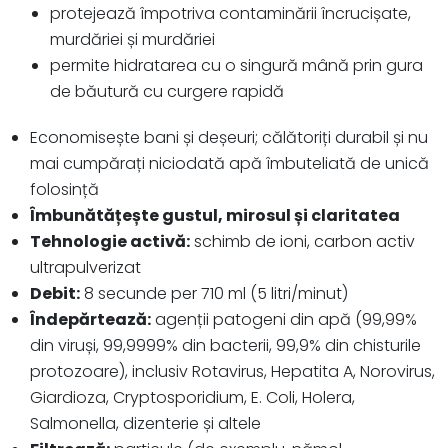
protejează împotriva contaminării încrucișate,
murdăriei și murdăriei
permite hidratarea cu o singură mână prin gura
de băutură cu curgere rapidă
Economisește bani și deșeuri; călătoriți durabil și nu
mai cumpărați niciodată apă îmbuteliată de unică
folosință
Îmbunătățește gustul, mirosul și claritatea
Tehnologie activă:
schimb de ioni, carbon activ
ultrapulverizat
Debit:
8 secunde per 710 ml (5 litri/minut)
Îndepărtează:
agenții patogeni din apă (99,99%
din viruși, 99,9999% din bacterii, 99,9% din chisturile
protozoare), inclusiv Rotavirus, Hepatita A, Norovirus,
Giardioza, Cryptosporidium, E. Coli, Holera,
Salmonella, dizenterie și altele