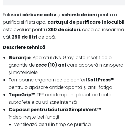
Folosind
cărbune activ
și
schimb de ioni
pentru a
purifica și filtra apa,
cartușul de purificare înlocuibil
este evaluat pentru
350 de cicluri
, ceea ce înseamnă
cât
250 de litri
de apă.
Descriere tehnică
Garanție
: Aparatul dvs. Grayl este însoțit de o
garanție de
zece (10) ani
care acoperă manopera
și materialele.
Tampoane ergonomice de confort
SoftPress™
pentru o apăsare antiderapantă și anti-fatiga
TopoGrip™
TPE antiderapant plasat pe toate
suprafețele cu utilizare intensă
Capacul pentru băutură SimpleVent™
îndeplinește trei funcții
ventilează aerul în timp ce purifică