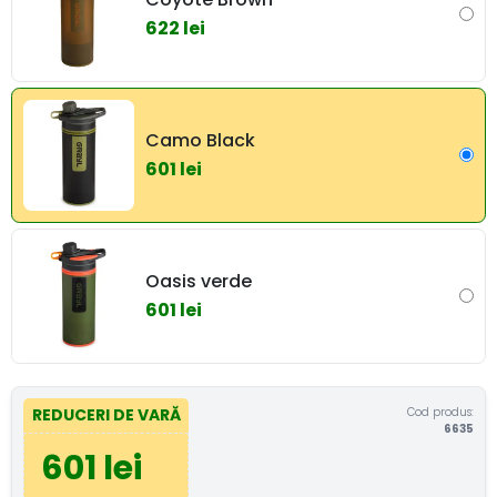
622 lei
Camo Black
601 lei
Oasis verde
601 lei
Cod produs:
REDUCERI DE VARĂ
6635
601 lei