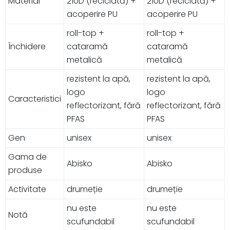
Material
210D (reciclată) +
210D (reciclată) +
acoperire PU
acoperire PU
roll-top +
roll-top +
Închidere
cataramă
cataramă
metalică
metalică
rezistent la apă,
rezistent la apă,
logo
logo
Caracteristici
reflectorizant, fără
reflectorizant, fără
PFAS
PFAS
Gen
unisex
unisex
Gama de
Abisko
Abisko
produse
Activitate
drumeție
drumeție
nu este
nu este
Notă
scufundabil
scufundabil