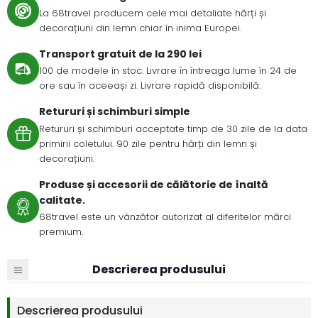
La 68travel producem cele mai detaliate hărți și
decorațiuni din lemn chiar în inima Europei.
Transport gratuit de la 290 lei
100 de modele în stoc. Livrare în întreaga lume în 24 de
ore sau în aceeași zi. Livrare rapidă disponibilă.
Retururi și schimburi simple
Retururi și schimburi acceptate timp de 30 zile de la data
primirii coletului. 90 zile pentru hărți din lemn și
decorațiuni.
Produse și accesorii de călătorie de înaltă
calitate.
68travel este un vânzător autorizat al diferitelor mărci
premium.
Descrierea produsului
Descrierea produsului