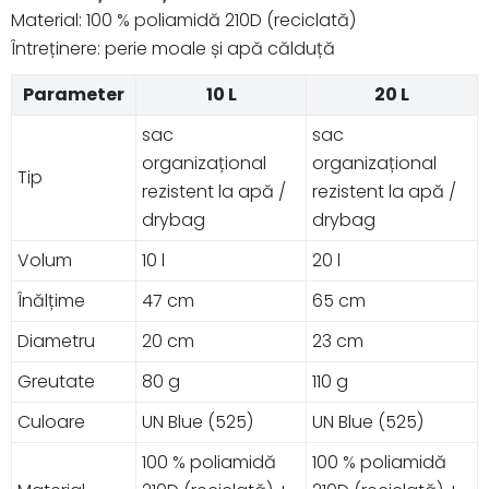
Material: 100 % poliamidă 210D (reciclată)
Întreținere: perie moale și apă călduță
Parameter
10 L
20 L
sac
sac
organizațional
organizațional
Tip
rezistent la apă /
rezistent la apă /
drybag
drybag
Volum
10 l
20 l
Înălțime
47 cm
65 cm
Diametru
20 cm
23 cm
Greutate
80 g
110 g
Culoare
UN Blue (525)
UN Blue (525)
100 % poliamidă
100 % poliamidă