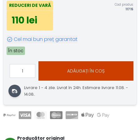
Cod produs:
REDUCERI DE VARĂ
11715
110 lei
Cel mai bun preț garantat
În stoc
ADĂUGAȚI ÎN COȘ
Livrare 1 - 4 zile.
Livrat în 24h.
Estimare livrare 11.08. -
14.08..
Producător original