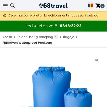
Obțineți transport gratuit la comenzi peste 290 lei.
DHL Express peste noapte, de asemenea, disponibil.
0
30 zile pentru retur, 90 zile pentru hărți din lemn și decorațiuni.
Cele mai bune prețuri la echipament și accesorii outdoor.
Căutare
Reduceri de vară
06
16
22
22
Acasă
În aer liber și camping
Bagaje
Fjällräven Waterproof Packbag
Căutare