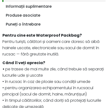
Informații suplimentare
Produse asociate
Puneți o întrebare
Pentru cine este Waterproof Packbag?
Pentru turiști, călători și oameni care doresc să aibă
hainele uscate, electronicele sau sacul de dormit în
rucsac — fără greutate inutilă.
Când îl veți aprecia?
•
pe trasee de mai multe zile, când trebuie să separați
lucrurile ude și uscate
• în rucsac în caz de ploaie sau condiții umede
• pentru organizarea echipamentului în rucsacul
principal (sacul de dormit, haine, mărunțișuri)
• în timpul călătoriilor, când doriți să protejați lucrurile
delicate de umezeală