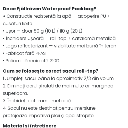
De ce Fjällräven Waterproof Packbag?
•
Construcție rezistentă la apă — acoperire PU +
cusături lipite
• Ușor — doar 80 g (10 L) / 110 g (20 L)
• Închidere ușoară — roll-top + cataramă metalică
• Logo reflectorizant — vizibilitate mai bună în teren
• Fabricat fără PFAS
• Poliamidă reciclată 210D
Cum se folosește corect sacul roll-top?
1.
Umpleți sacul până la aproximativ 2/3 din volum.
2. Eliminați aerul și rulați de mai multe ori marginea
superioară.
3. Închideți catarama metalică.
4. Sacul nu este destinat pentru imersiune —
protejează împotriva ploii și apei stropite.
Material și întreținere