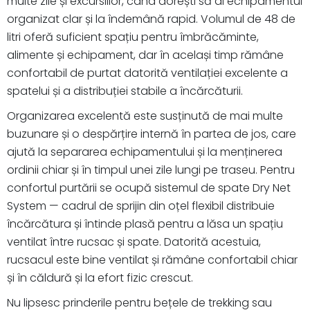
multe zile și excursiilor, când dorești să ai echipamentul
organizat clar și la îndemână rapid. Volumul de 48 de
litri oferă suficient spațiu pentru îmbrăcăminte,
alimente și echipament, dar în același timp rămâne
confortabil de purtat datorită ventilației excelente a
spatelui și a distribuției stabile a încărcăturii.
Organizarea excelentă este susținută de mai multe
buzunare și o despărțire internă în partea de jos, care
ajută la separarea echipamentului și la menținerea
ordinii chiar și în timpul unei zile lungi pe traseu. Pentru
confortul purtării se ocupă sistemul de spate Dry Net
System — cadrul de sprijin din oțel flexibil distribuie
încărcătura și întinde plasă pentru a lăsa un spațiu
ventilat între rucsac și spate. Datorită acestuia,
rucsacul este bine ventilat și rămâne confortabil chiar
și în căldură și la efort fizic crescut.
Nu lipsesc prinderile pentru bețele de trekking sau