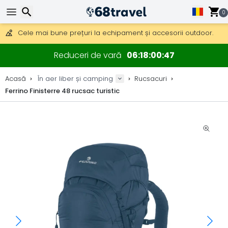
0
Obțineți transport gratuit la comenzi peste 290 lei.
DHL Express peste noapte, de asemenea, disponibil.
30 zile pentru retur, 90 zile pentru hărți din lemn și decorațiuni.
Cele mai bune prețuri la echipament și accesorii outdoor.
Căutare
Reduceri de vară
06
18
00
46
Acasă
În aer liber și camping
Rucsacuri
Ferrino Finisterre 48 rucsac turistic
Căutare