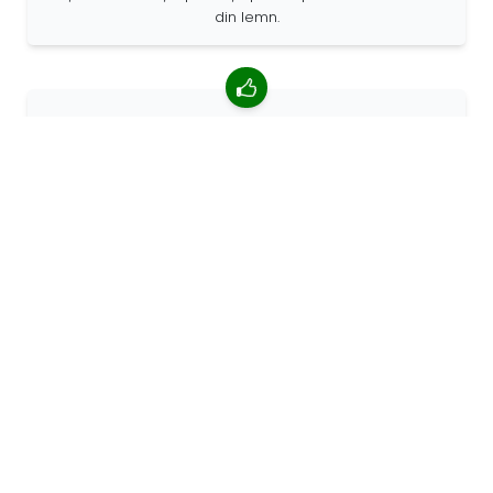
din lemn.
4,85/5 rating mediu
Peste 7400 recenzii de la clienți din întreaga lume. 98%
clienților ne recomandă.
Comenzi personalizate
68travel este un producător original, ceea ce
înseamnă că putem crea rapid comenzi personalizate.
Trăim pentru aventură