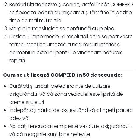
Borduri ultraadezive și conice, astfel încât COMPEED
se flexează odată cu mișcarea și rămâne în poziție
timp de mai multe zile
Marginile translucide se confundă cu pielea
Designul impermeabil și respirabil care se potrivește
formei menține umezeala naturală în interior și
germenii în exterior pentru o vindecare naturală
rapidă
Cum se utilizează COMPEED în 50 de secunde:
Curățați și uscați pielea înainte de utilizare,
asigurându-vă că zona veziculei este lipsită de
creme și uleiuri
Îndepărtați hârtia de jos, evitând să atingeți partea
adezivă
Aplicați tencuiala ferm peste vezicule, asigurându-
vă că marginile sunt bine netezite