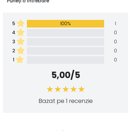
Puneți o întrebare
5
100%
1
4
0
3
0
2
0
1
0
5,00/5
Bazat pe 1 recenzie