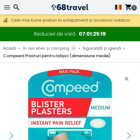
Obțineți transport gratuit la comenzi peste 290 lei.
DHL Express peste noapte, de asemenea, disponibil.
0
30 zile pentru retur, 90 zile pentru hărți din lemn și decorațiuni.
Cele mai bune prețuri la echipament și accesorii outdoor.
Căutare
Reduceri de vară
07
01
25
19
Acasă
În aer liber și camping
Siguranță și igienă
Compeed Plasturi pentru bășici (dimensiune medie)
Căutare