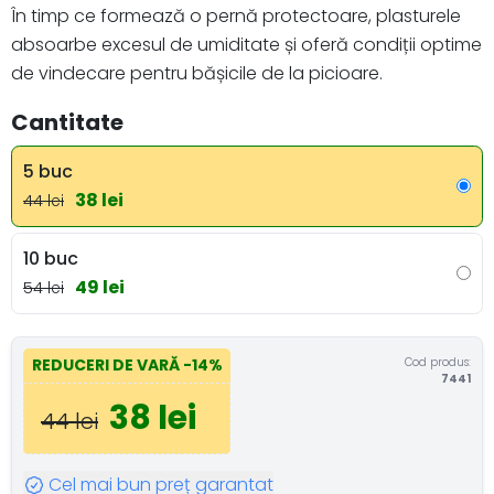
În timp ce formează o pernă protectoare, plasturele
absoarbe excesul de umiditate și oferă condiții optime
de vindecare pentru bășicile de la picioare.
Cantitate
5 buc
38 lei
44 lei
10 buc
49 lei
54 lei
Cod produs:
REDUCERI DE VARĂ
-14%
7441
38 lei
44 lei
Cel mai bun preț garantat