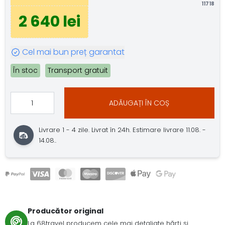
11718
2 640 lei
Cel mai bun preț garantat
În stoc
Transport gratuit
ADĂUGAȚI ÎN COȘ
Livrare 1 - 4 zile. Livrat în 24h. Estimare livrare 11.08. -
14.08..
Producător original
La 68travel producem cele mai detaliate hărți și