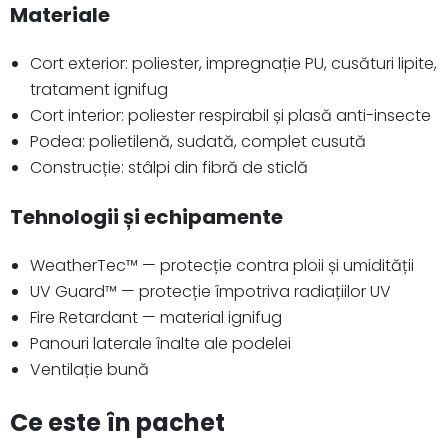
Materiale
Cort exterior: poliester, impregnație PU, cusături lipite,
tratament ignifug
Cort interior: poliester respirabil și plasă anti-insecte
Podea: polietilenă, sudată, complet cusută
Construcție: stâlpi din fibră de sticlă
Tehnologii și echipamente
WeatherTec™ — protecție contra ploii și umidității
UV Guard™ — protecție împotriva radiațiilor UV
Fire Retardant — material ignifug
Panouri laterale înalte ale podelei
Ventilație bună
Ce este în pachet