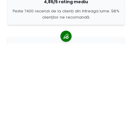
4,85/5 rating mediu
Peste 7400 recenzii de la clienți din întreaga lume. 98%
clienților ne recomandă.
Comenzi personalizate
68travel este un producător original, ceea ce
înseamnă că putem crea rapid comenzi personalizate.
Trăim pentru aventură
La 68travel ne place să călătorim și să explorăm. Ne
străduim să folosim materiale naturale reciclate și să
reducem utilizarea plasticului.
68călătoriți în jurul lumii »