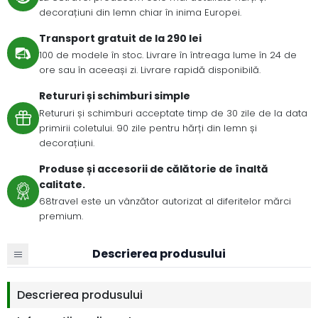
decorațiuni din lemn chiar în inima Europei.
Transport gratuit de la 290 lei
100 de modele în stoc. Livrare în întreaga lume în 24 de
ore sau în aceeași zi. Livrare rapidă disponibilă.
Retururi și schimburi simple
Retururi și schimburi acceptate timp de 30 zile de la data
primirii coletului. 90 zile pentru hărți din lemn și
decorațiuni.
Produse și accesorii de călătorie de înaltă
calitate.
68travel este un vânzător autorizat al diferitelor mărci
premium.
Descrierea produsului
Descrierea produsului