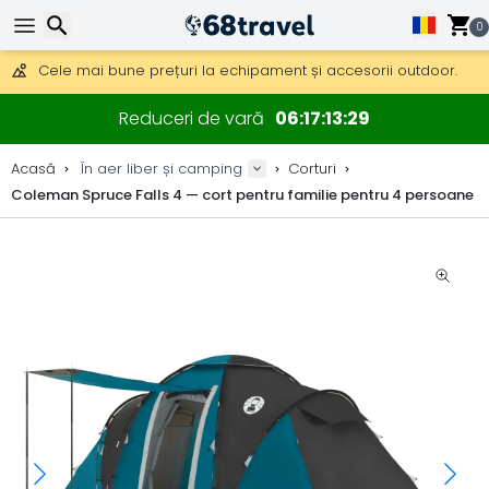
Obțineți transport gratuit la comenzi peste 290 lei.
0
DHL Express peste noapte, de asemenea, disponibil.
30 zile pentru retur, 90 zile pentru hărți din lemn și decorațiuni.
Cele mai bune prețuri la echipament și accesorii outdoor.
Căutare
Reduceri de vară
06
17
13
28
Acasă
În aer liber și camping
Corturi
Coleman Spruce Falls 4 — cort pentru familie pentru 4 persoane
Căutare