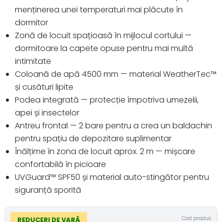
menținerea unei temperaturi mai plăcute în
dormitor
Zonă de locuit spațioasă în mijlocul cortului —
dormitoare la capete opuse pentru mai multă
intimitate
Coloană de apă 4500 mm — material WeatherTec™
și cusături lipite
Podea integrată — protecție împotriva umezelii,
apei și insectelor
Antreu frontal — 2 bare pentru a crea un baldachin
pentru spațiu de depozitare suplimentar
Înălțime în zona de locuit aprox. 2 m — mișcare
confortabilă în picioare
UVGuard™ SPF50 și material auto-stingător pentru
siguranță sporită
Cod produs:
REDUCERI DE VARĂ