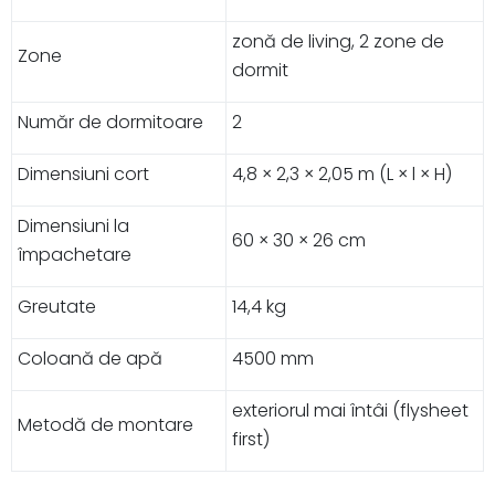
zonă de living, 2 zone de
Zone
dormit
Număr de dormitoare
2
Dimensiuni cort
4,8 × 2,3 × 2,05 m (L × l × H)
Dimensiuni la
60 × 30 × 26 cm
împachetare
Greutate
14,4 kg
Coloană de apă
4500 mm
exteriorul mai întâi (flysheet
Metodă de montare
first)