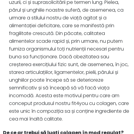
uzurii, ci și suprasolicitării pe termen lung. Pielea,
părul și unghiile noastre suferă, de asemenea, ca
urmare a stilului nostru de viață agitat și a
alimentației deficitare, care se manifestă prin
fragilitate crescută. Din păcate, calitatea
alimentelor scade rapid și, prin urmare, nu putem
furniza organismului toți nutrienții necesari pentru
buna sa funcționare. Dacă obezitatea sau
creșterea exercițiului fizic sunt, de asemenea, în joc,
starea articulațiilor, ligamentelor, pielii, părului și
unghiilor poate începe să se deterioreze
semnificativ și să înceapă să vă facă viața
incomodă. Acesta este motivul pentru care am
conceput produsul nostru fit4you cu colagen, care
este unic în compoziția sa și conține ingrediente de
cea mai înaltă calitate.
De ce ar trebui să luați colagen în mod regulat?