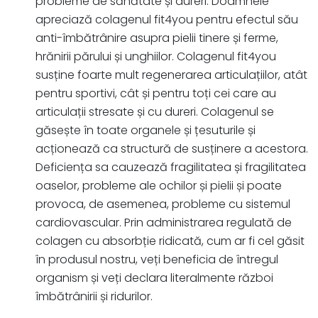
probleme de sănătate și dureri. Doamnele
apreciază colagenul fit4you pentru efectul său
anti-îmbătrânire asupra pielii tinere și ferme,
hrănirii părului și unghiilor. Colagenul fit4you
susține foarte mult regenerarea articulațiilor, atât
pentru sportivi, cât și pentru toți cei care au
articulații stresate și cu dureri. Colagenul se
găsește în toate organele și țesuturile și
acționează ca structură de susținere a acestora.
Deficiența sa cauzează fragilitatea și fragilitatea
oaselor, probleme ale ochilor și pielii și poate
provoca, de asemenea, probleme cu sistemul
cardiovascular. Prin administrarea regulată de
colagen cu absorbție ridicată, cum ar fi cel găsit
în produsul nostru, veți beneficia de întregul
organism și veți declara literalmente război
îmbătrânirii și ridurilor.