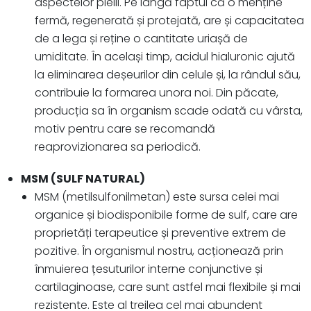
aspectelor pielii. Pe lângă faptul că o menține
fermă, regenerată și protejată, are și capacitatea
de a lega și reține o cantitate uriașă de
umiditate. În același timp, acidul hialuronic ajută
la eliminarea deșeurilor din celule și, la rândul său,
contribuie la formarea unora noi. Din păcate,
producția sa în organism scade odată cu vârsta,
motiv pentru care se recomandă
reaprovizionarea sa periodică.
MSM (SULF NATURAL)
MSM (metilsulfonilmetan) este sursa celei mai
organice și biodisponibile forme de sulf, care are
proprietăți terapeutice și preventive extrem de
pozitive. În organismul nostru, acționează prin
înmuierea țesuturilor interne conjunctive și
cartilaginoase, care sunt astfel mai flexibile și mai
rezistente. Este al treilea cel mai abundent