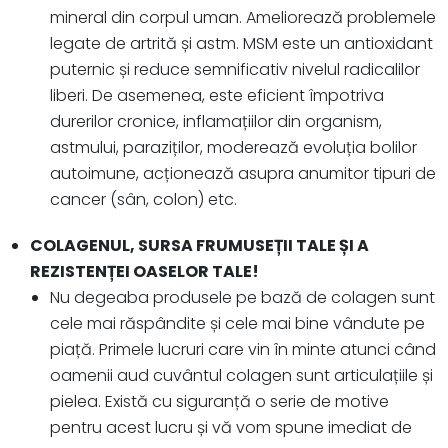
mineral din corpul uman. Ameliorează problemele
legate de artrită și astm. MSM este un antioxidant
puternic și reduce semnificativ nivelul radicalilor
liberi. De asemenea, este eficient împotriva
durerilor cronice, inflamațiilor din organism,
astmului, paraziților, moderează evoluția bolilor
autoimune, acționează asupra anumitor tipuri de
cancer (sân, colon) etc.
COLAGENUL, SURSA FRUMUSEȚII TALE ȘI A
REZISTENȚEI OASELOR TALE!
Nu degeaba produsele pe bază de colagen sunt
cele mai răspândite și cele mai bine vândute pe
piață. Primele lucruri care vin în minte atunci când
oamenii aud cuvântul colagen sunt articulațiile și
pielea. Există cu siguranță o serie de motive
pentru acest lucru și vă vom spune imediat de