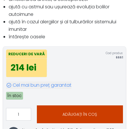
ajută cu astmul sau ușurează evoluția bolilor
autoimune
ajută în cazul alergiilor și al tulburărilor sistemului
imunitar
întărește oasele
Cod produs:
REDUCERI DE VARĂ
6661
214 lei
Cel mai bun preț garantat
În stoc
ADĂUGAȚI ÎN COȘ