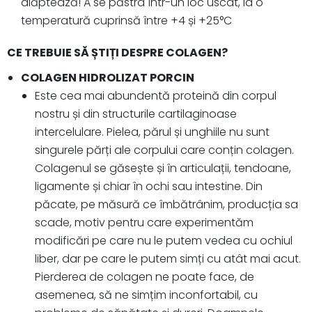
alăptează! A se păstra într-un loc uscat, la o
temperatură cuprinsă între +4 și +25°C
CE TREBUIE SĂ ȘTIȚI DESPRE COLAGEN?
COLAGEN HIDROLIZAT PORCIN
Este cea mai abundentă proteină din corpul
nostru și din structurile cartilaginoase
intercelulare. Pielea, părul și unghiile nu sunt
singurele părți ale corpului care conțin colagen.
Colagenul se găsește și în articulații, tendoane,
ligamente și chiar în ochi sau intestine. Din
păcate, pe măsură ce îmbătrânim, producția sa
scade, motiv pentru care experimentăm
modificări pe care nu le putem vedea cu ochiul
liber, dar pe care le putem simți cu atât mai acut.
Pierderea de colagen ne poate face, de
asemenea, să ne simțim inconfortabil, cu