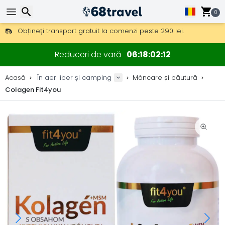
0
Obțineți transport gratuit la comenzi peste 290 lei.
DHL Express peste noapte, de asemenea, disponibil.
Căutare
30 zile pentru retur, 90 zile pentru hărți din lemn și decorațiuni.
Reduceri de vară
06
18
02
11
Cele mai bune prețuri la echipament și accesorii outdoor.
Acasă
În aer liber și camping
Mâncare și băutură
Colagen Fit4you
Căutare