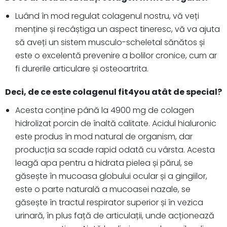
Luând în mod regulat colagenul nostru, vă veți
menține și recâștiga un aspect tineresc, vă va ajuta
să aveți un sistem musculo-scheletal sănătos și
este o excelentă prevenire a bolilor cronice, cum ar
fi durerile articulare și osteoartrita.
Deci, de ce este colagenul fit4you atât de special?
Acesta conține până la 4900 mg de colagen
hidrolizat porcin de înaltă calitate. Acidul hialuronic
este produs în mod natural de organism, dar
producția sa scade rapid odată cu vârsta. Acesta
leagă apa pentru a hidrata pielea și părul, se
găsește în mucoasa globului ocular și a gingiilor,
este o parte naturală a mucoasei nazale, se
găsește în tractul respirator superior și în vezica
urinară, în plus față de articulații, unde acționează