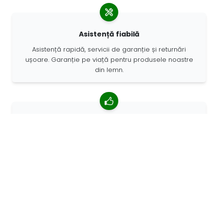
Asistență fiabilă
Asistență rapidă, servicii de garanție și returnări
ușoare. Garanție pe viață pentru produsele noastre
din lemn.
4,85/5 rating mediu
Peste 7400 recenzii de la clienți din întreaga lume. 98%
clienților ne recomandă.
Comenzi personalizate
68travel este un producător original, ceea ce