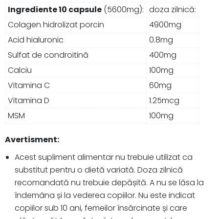
Ingrediente 10 capsule
(5600mg):
doza zilnică:
Colagen hidrolizat porcin
4900mg
Acid hialuronic
0.8mg
Sulfat de condroitină
400mg
Calciu
100mg
Vitamina C
60mg
Vitamina D
1.25mcg
MSM
100mg
Avertisment:
Acest supliment alimentar nu trebuie utilizat ca
substitut pentru o dietă variată. Doza zilnică
recomandată nu trebuie depășită. A nu se lăsa la
îndemâna și la vederea copiilor. Nu este indicat
copiilor sub 10 ani, femeilor însărcinate și care