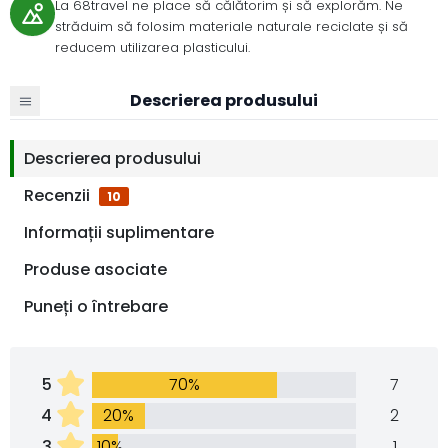
La 68travel ne place să călătorim și să explorăm. Ne
străduim să folosim materiale naturale reciclate și să
reducem utilizarea plasticului.
Descrierea produsului
Descrierea produsului
Recenzii
10
Informații suplimentare
Produse asociate
Puneți o întrebare
5
70%
7
4
20%
2
3
10%
1