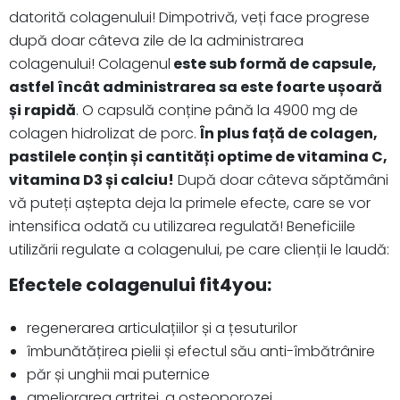
datorită colagenului! Dimpotrivă, veți face progrese
după doar câteva zile de la administrarea
colagenului! Colagenul
este sub formă de capsule,
astfel încât administrarea sa este foarte ușoară
și rapidă
. O capsulă conține până la 4900 mg de
colagen hidrolizat de porc.
În plus față de colagen,
pastilele conțin și cantități optime de vitamina C,
vitamina D3 și calciu!
După doar câteva săptămâni
vă puteți aștepta deja la primele efecte, care se vor
intensifica odată cu utilizarea regulată! Beneficiile
utilizării regulate a colagenului, pe care clienții le laudă:
Efectele colagenului fit4you:
regenerarea articulațiilor și a țesuturilor
îmbunătățirea pielii și efectul său anti-îmbătrânire
păr și unghii mai puternice
ameliorarea artritei, a osteoporozei