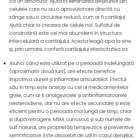
ca un amortizor. Ajută la eliminarea deșeurilor din
celulele care nu au o aprovizionare directă cu
sânge sau o circulație redusă, cum ar fi cartilajul.
Ajută chiar la crearea de celule noi. Sulfatul de
condroitină este cel mai abundent în structura
intercelulară a cartilajului. Acesta leagă apa la sine
și, prin urmare, conferă cartilajului elasticitatea sa.
Atunci când este utilizat pe o perioadă îndelungată
(aproximativ două luni), are efecte benefice
împotriva durerii și inflamației articulațiilor. Efectul
său în timp este același cu cel al medicamentelor
grele, cum ar fi analgezicele și antiinflamatoarele
nesteroidiene, dar nu are efecte secundare și este
eficient pentru o perioadă mai lungă de timp, chiar
și după retragere. MSM, cunoscut și sub numele de
sulf natural, are proprietăți terapeutice și preventive
semnificative. Este deosebit de util în cazul alergiilor,