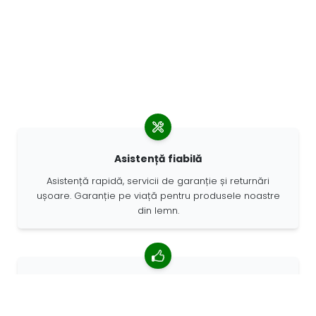
Asistență fiabilă
Asistență rapidă, servicii de garanție și returnări
ușoare. Garanție pe viață pentru produsele noastre
din lemn.
4,85/5 rating mediu
Peste 7400 recenzii de la clienți din întreaga lume. 98%