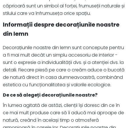
căprioară sunt un simbol al forței, frumuseții naturale și
stilului care va înfrumuseța orice spațiu.
Informații despre decorațiunile noastre
din lemn
Decorațiunile noastre din lemn sunt concepute pentru
a fi mai mult decât un simplu accesoriu de interior -
sunt o expresie a individualității dvs. și a atenției dvs. la
detalii. Fiecare piesă pe care o creăm aduce o bucată
de natură direct în casa dumneavoastră, combinând
estetica cu funcționalitatea și valorile ecologice.
De ce să alegeți decorațiunile noastre?
În lumea agitată de astăzi, clienții își doresc din ce în
ce mai mult produse care să îi aducă mai aproape de
natură, creând în același timp o atmosferă
armonioasă în casele lor. Decorațiunile noastre din