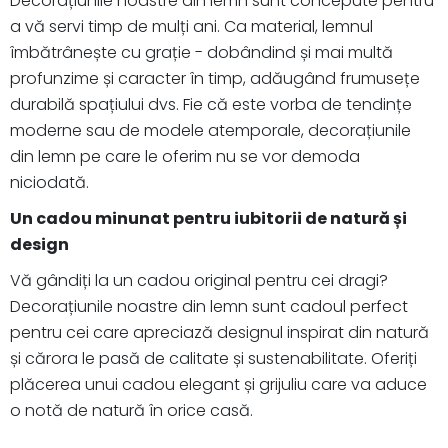
Decorațiunile noastre din lemn sunt concepute pentru
a vă servi timp de mulți ani. Ca material, lemnul
îmbătrânește cu grație - dobândind și mai multă
profunzime și caracter în timp, adăugând frumusețe
durabilă spațiului dvs. Fie că este vorba de tendințe
moderne sau de modele atemporale, decorațiunile
din lemn pe care le oferim nu se vor demoda
niciodată.
Un cadou minunat pentru iubitorii de natură și
design
Vă gândiți la un cadou original pentru cei dragi?
Decorațiunile noastre din lemn sunt cadoul perfect
pentru cei care apreciază designul inspirat din natură
și cărora le pasă de calitate și sustenabilitate. Oferiți
plăcerea unui cadou elegant și grijuliu care va aduce
o notă de natură în orice casă.