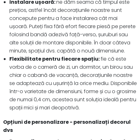
Instalare ușoară:
ne dăm seama că timpul este
prețios, astfel încât decorațiunile noastre sunt
concepute pentru a face instalarea cât mai
ușoară. Puteți fixa fără efort fiecare piesă pe perete
folosind bandă adezivă față-verso, șuruburi sau
alte soluții de montare disponibile. În doar câteva
minute, spațiul dvs. capătă o nouă dimensiune.
Flexibilitate pentru fiecare spațiu:
fie că este
vorba de o cameră de zi, un dormitor, un birou sau
chiar o cabană de vacanță, decorațiunile noastre
se adaptează cu ușurință la orice mediu. Disponibile
într-o varietate de dimensiuni, forme și cu o grosime
de numai 0,4 cm, acestea sunt soluția ideală pentru
spații mici și mari deopotrivă.
Opțiuni de personalizare - personalizați decorul
dvs