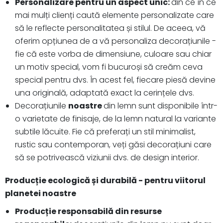
Personalizare pentru un aspect unic:
din ce în ce
mai mulți clienți caută elemente personalizate care
să le reflecte personalitatea și stilul. De aceea, vă
oferim opțiunea de a vă personaliza decorațiunile -
fie că este vorba de dimensiune, culoare sau chiar
un motiv special, vom fi bucuroși să creăm ceva
special pentru dvs. În acest fel, fiecare piesă devine
una originală, adaptată exact la cerințele dvs.
Decorațiunile
noastre
din lemn sunt disponibile într-
o varietate de finisaje, de la lemn natural la variante
subtile lăcuite. Fie că preferați un stil minimalist,
rustic sau contemporan, veți găsi decorațiuni care
să se potrivească viziunii dvs. de design interior.
Producție ecologică și durabilă - pentru viitorul
planetei noastre
Producție responsabilă din resurse