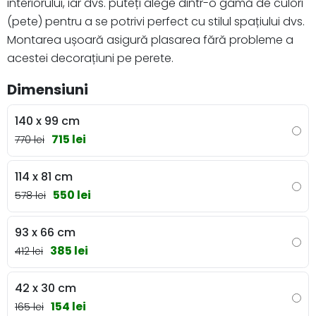
interiorului, iar dvs. puteți alege dintr-o gamă de culori
(pete) pentru a se potrivi perfect cu stilul spațiului dvs.
Montarea ușoară asigură plasarea fără probleme a
acestei decorațiuni pe perete.
Dimensiuni
140 x 99 cm
715 lei
770 lei
114 x 81 cm
550 lei
578 lei
93 x 66 cm
385 lei
412 lei
42 x 30 cm
154 lei
165 lei