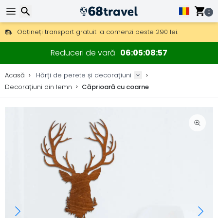
0
Obțineți transport gratuit la comenzi peste 290 lei.
DHL Express peste noapte, de asemenea, disponibil.
Căutare
30 zile pentru retur, 90 zile pentru hărți din lemn și decorațiuni.
Reduceri de vară
06
05
08
56
Producător original de hărți și decorațiuni.
Acasă
Hărți de perete și decorațiuni
Decorațiuni din lemn
Căprioară cu coarne
Căutare