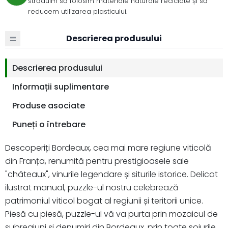
străduim să folosim materiale naturale reciclate și să
reducem utilizarea plasticului.
Descrierea produsului
Descrierea produsului
Informații suplimentare
Produse asociate
Puneți o întrebare
Descoperiți Bordeaux, cea mai mare regiune viticolă
din Franța, renumită pentru prestigioasele sale
"châteaux", vinurile legendare și siturile istorice. Delicat
ilustrat manual, puzzle-ul nostru celebrează
patrimoniul viticol bogat al regiunii și teritorii unice.
Piesă cu piesă, puzzle-ul vă va purta prin mozaicul de
subregiuni și denumiri din Bordeaux, prin toate soiurile