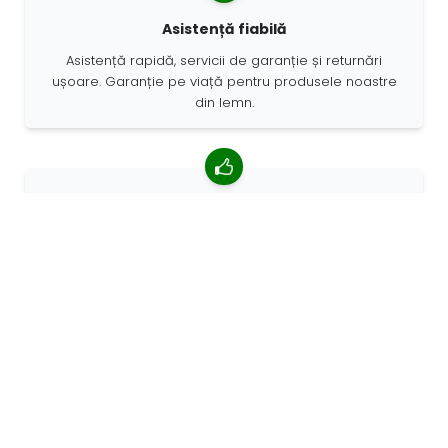
Asistență fiabilă
Asistență rapidă, servicii de garanție și returnări
ușoare. Garanție pe viață pentru produsele noastre
din lemn.
4,85/5 rating mediu
Peste 7400 recenzii de la clienți din întreaga lume. 98%
clienților ne recomandă.
Comenzi personalizate
68travel este un producător original, ceea ce
înseamnă că putem crea rapid comenzi personalizate.