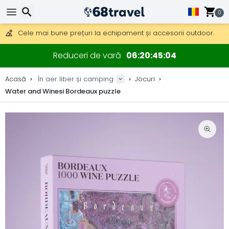
Obțineți transport gratuit la comenzi peste 290 lei.
DHL Express peste noapte, de asemenea, disponibil.
0
30 zile pentru retur, 90 zile pentru hărți din lemn și decorațiuni.
Cele mai bune prețuri la echipament și accesorii outdoor.
Căutare
Reduceri de vară
06
20
45
04
Acasă
În aer liber și camping
Jocuri
Water and Winesi Bordeaux puzzle
Căutare