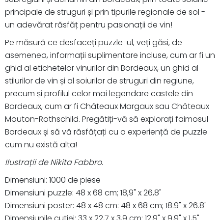
principale de struguri și prin tipurile regionale de sol -
un adevărat răsfăț pentru pasionații de vin!
Pe măsură ce desfaceți puzzle-ul, veți găsi, de
asemenea, informații suplimentare incluse, cum ar fi un
ghid al etichetelor vinurilor din Bordeaux, un ghid al
stilurilor de vin și al soiurilor de struguri din regiune,
precum și profilul celor mai legendare castele din
Bordeaux, cum ar fi Châteaux Margaux sau Châteaux
Mouton-Rothschild. Pregătiți-vă să explorați faimosul
Bordeaux și să vă răsfățați cu o experiență de puzzle
cum nu există alta!
Ilustrații de Nikita Fabbro.
Dimensiuni: 1000 de piese
Dimensiuni puzzle: 48 x 68 cm; 18,9" x 26,8"
Dimensiuni poster: 48 x 48 cm: 48 x 68 cm; 18.9" x 26.8"
Dimensiunile cutiei: 33 x 22,7 x 3,9 cm; 12,9" x 9,9" x 1,5"