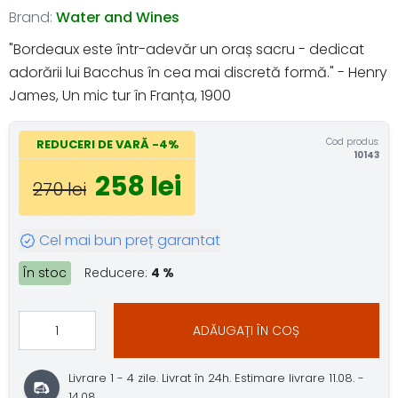
Brand:
Water and Wines
"Bordeaux este într-adevăr un oraș sacru - dedicat
adorării lui Bacchus în cea mai discretă formă." - Henry
James, Un mic tur în Franța, 1900
Cod produs:
REDUCERI DE VARĂ -4%
10143
258 lei
270 lei
Cel mai bun preț garantat
În stoc
Reducere:
4 %
ADĂUGAȚI ÎN COȘ
Livrare 1 - 4 zile. Livrat în 24h. Estimare livrare 11.08. -
14.08..