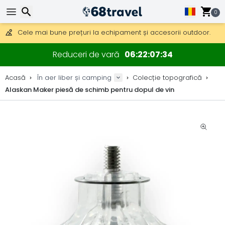
Obțineți transport gratuit la comenzi peste 290 lei.
DHL Express peste noapte, de asemenea, disponibil.
0
30 zile pentru retur, 90 zile pentru hărți din lemn și decorațiuni.
Cele mai bune prețuri la echipament și accesorii outdoor.
Căutare
Reduceri de vară
06
22
07
33
Acasă
În aer liber și camping
Colecție topografică
Alaskan Maker piesă de schimb pentru dopul de vin
Căutare