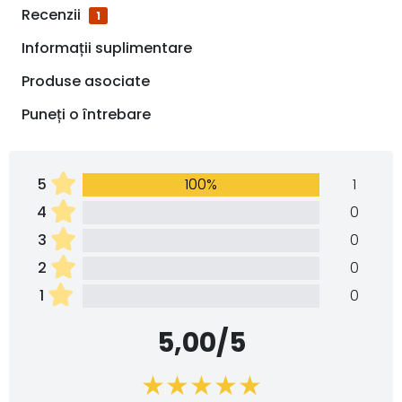
Recenzii
1
Informații suplimentare
Produse asociate
Puneți o întrebare
5
100%
1
4
0
3
0
2
0
1
0
5,00/5