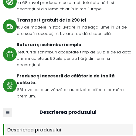
La 68travel producem cele mai detaliate hărți și
decorațiuni din lemn chiar în inima Europei.
Transport gratuit de la 290 lei
100 de modele în stoc. Livrare în întreaga lume în 24 de
ore sau în aceeași zi. Livrare rapidă disponibilă.
Retururi și schimburi simple
Retururi și schimburi acceptate timp de 30 zile de la data
primirii coletului. 90 zile pentru hărți din lemn și
decorațiuni.
Produse și accesorii de călătorie de înaltă
calitate.
68travel este un vânzător autorizat al diferitelor mărci
premium.
Descrierea produsului
Descrierea produsului