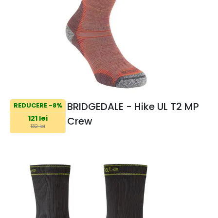
BRIDGEDALE - Hike UL T2 MP
REDUCERE -8%
121 lei
Crew
132 lei