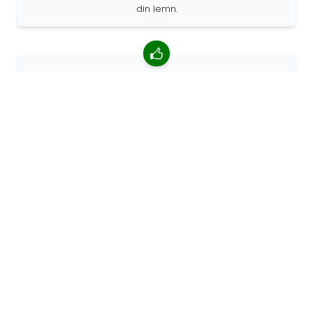
din lemn.
4,85/5 rating mediu
Peste 7400 recenzii de la clienți din întreaga lume. 98%
clienților ne recomandă.
Comenzi personalizate
68travel este un producător original, ceea ce
înseamnă că putem crea rapid comenzi personalizate.
Trăim pentru aventură