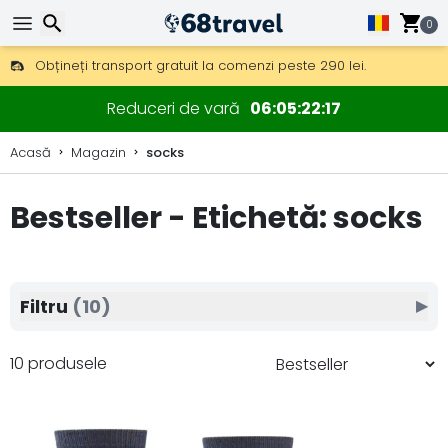
0
Obțineți transport gratuit la comenzi peste 290 lei.
DHL Express peste noapte, de asemenea, disponibil.
30 zile pentru retur, 90 zile pentru hărți din lemn și decorațiuni.
Căutare
Reduceri de vară
06
05
22
16
Acasă
Magazin
socks
Bestseller - Etichetă: socks
Căutare
Filtru
(10)
▶
10 produsele