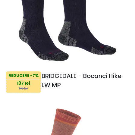
BRIDGEDALE - Bocanci Hike
REDUCERE -7%
137 lei
LW MP
148 lei