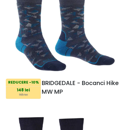
BRIDGEDALE - Bocanci Hike
REDUCERE -10%
148 lei
MW MP
165 lei