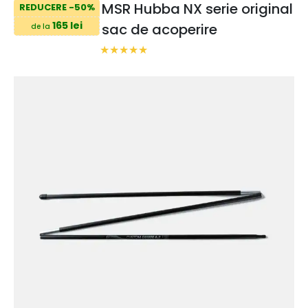
MSR Hubba NX serie original
REDUCERE -50%
165 lei
sac de acoperire
de la