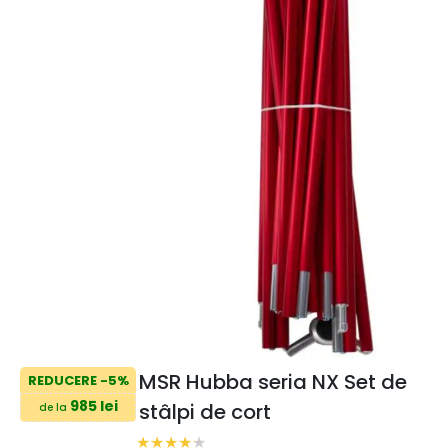
MSR Hubba seria NX Set de
REDUCERE -5%
985 lei
stâlpi de cort
de la