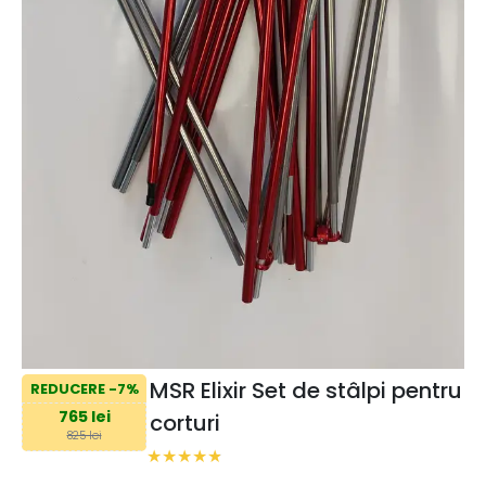
MSR Elixir Set de stâlpi pentru
REDUCERE -7%
765 lei
corturi
825 lei