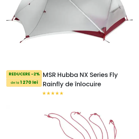
MSR Hubba NX Series Fly
REDUCERE -2%
1 270 lei
Rainfly de înlocuire
de la