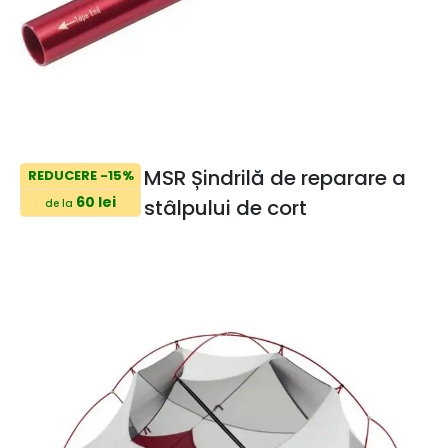
MSR Șindrilă de reparare a
REDUCERE -15%
60 lei
stâlpului de cort
de la