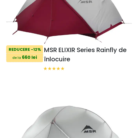
MSR ELIXIR Series Rainfly de
REDUCERE -12%
660 lei
înlocuire
de la