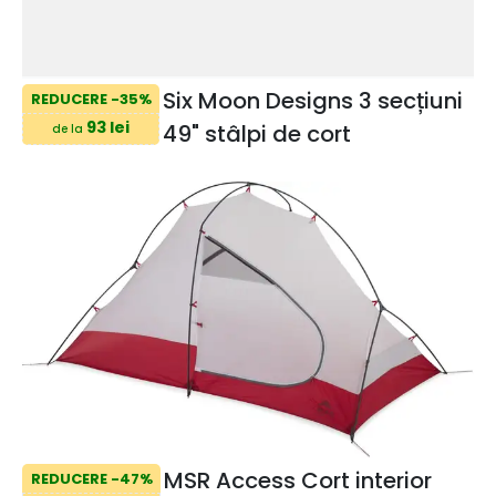
Six Moon Designs 3 secțiuni
REDUCERE -35%
93 lei
49" stâlpi de cort
de la
MSR Access Cort interior
REDUCERE -47%