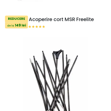
Acoperire cort MSR Freelite
REDUCERE
149 lei
de la