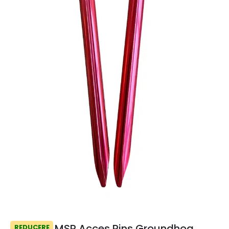
MSR Acces Pins Groundhog
REDUCERE