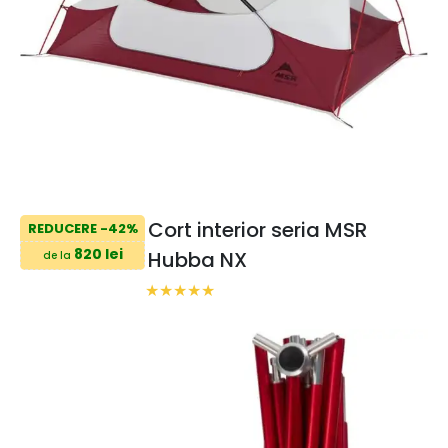
Cort interior seria MSR
REDUCERE -42%
820 lei
Hubba NX
de la