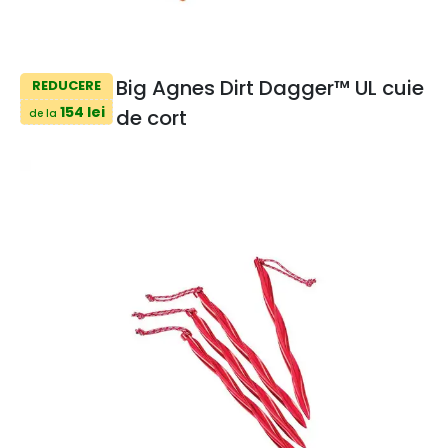
Big Agnes Dirt Dagger™ UL cuie
REDUCERE
154 lei
de cort
de la