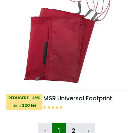
MSR Universal Footprint
REDUCERE -23%
220 lei
de la
‹
1
2
›