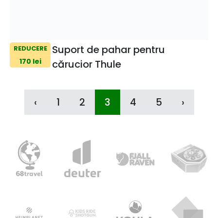
Suport de pahar pentru
REDUCERE
170 lei
cărucior Thule
‹
1
2
3
4
5
›