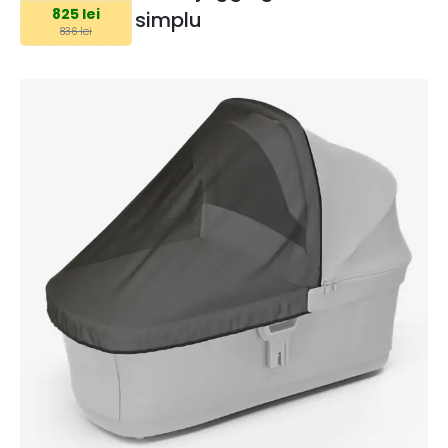
825 lei
simplu
836 lei