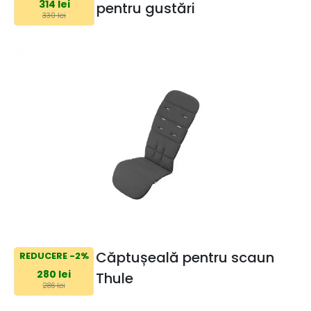
314 lei
pentru gustări
330 lei
Căptușeală pentru scaun
REDUCERE -2%
280 lei
Thule
286 lei