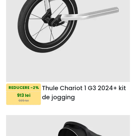
Thule Chariot 1 G3 2024+ kit
REDUCERE -2%
913 lei
de jogging
935 lei