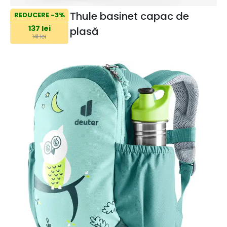
Thule basinet capac de
REDUCERE -3%
137 lei
plasă
141 lei