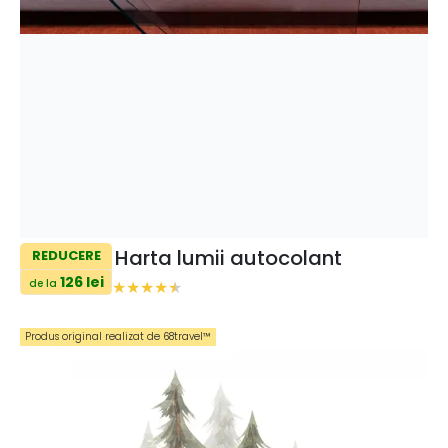
Harta lumii autocolant
REDUCERE
126 lei
de la
Produs original realizat de 68travel™️