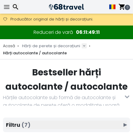
Obțineți transport gratuit la comenzi peste 290 lei.
DHL Express peste noapte, de asemenea, disponibil.
0
30 zile pentru retur, 90 zile pentru hărți din lemn și decorațiuni.
Producător original de hărți și decorațiuni.
Căutare
Reduceri de vară
06
11
49
11
Acasă
Hărți de perete și decorațiuni
Hărți autocolante / autocolante
Căutare
Bestseller hărți
autocolante / autocolante
Hărțile autocolante sub formă de autocolante și
autocolante de perete oferă o modalitate ușoară
de a decora inițial un perete fără instalare
complicată. Datorită materialului de înaltă calitate
Filtru
(7)
▶
și tăierii precise, hărțile au un aspect curat, detaliat