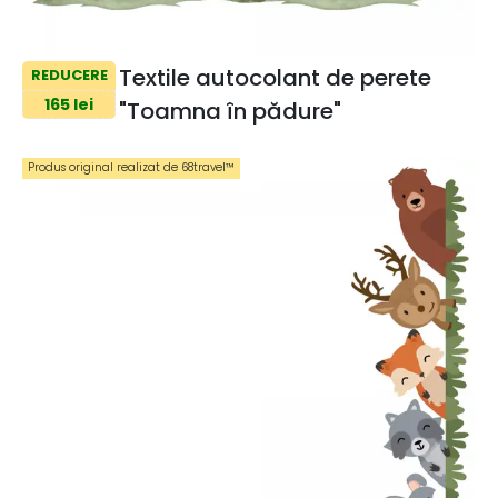
Textile autocolant de perete
REDUCERE
165 lei
"Toamna în pădure"
Produs original realizat de 68travel™️