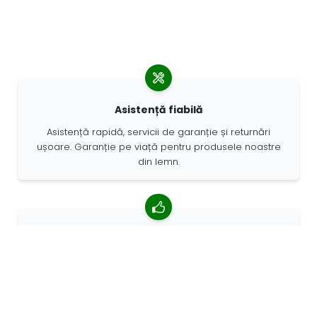
Asistență fiabilă
Asistență rapidă, servicii de garanție și returnări
ușoare. Garanție pe viață pentru produsele noastre
din lemn.
4,85/5 rating mediu
Peste 7400 recenzii de la clienți din întreaga lume. 98%
clienților ne recomandă.